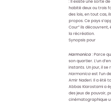
: Il existe une sorte d
h
h
i
i
habité deux ou trois fo
e
e
l
l
des lois, en tout cas,
r
r
e
e
propos. Ce pays s’appe
c
c
s
s
Cour” ils découvrent, 
h
h
i
i
la récréation.
e
e
n
n
Synopsis pour
O
O
f
f
c
c
o
o
t
t
Harmonica
: Parce qu
r
r
o
o
son quartier. L’un d’e
m
m
+
+
instants. Un jour, il se 
a
a
p
p
Harmonica
est l’un d
t
t
a
a
Amir Naderi. Il a été t
i
i
r
r
Abbas Kiarostami a ég
o
o
m
m
des jeux de pouvoir, p
n
n
i
i
cinématographique uniq
s
s
l
l
d
d