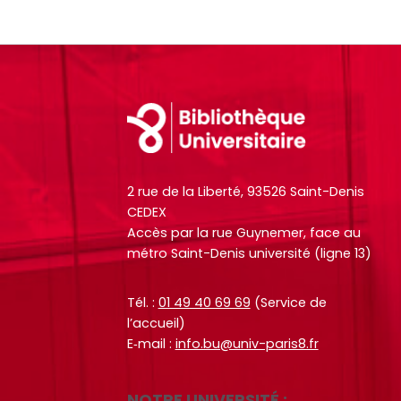
,
,
a
a
r
r
t
t
Footer
i
i
c
c
l
l
e
e
2 rue de la Liberté, 93526 Saint-Denis
s
s
CEDEX
.
.
Accès par la rue Guynemer, face au
.
.
métro Saint-Denis université (ligne 13)
.
.
d
d
Tél. :
01 49 40 69 69
(Service de
e
e
l’accueil)
l
l
E‑mail :
info.bu@univ-paris8.fr
a
a
b
b
NOTRE UNIVERSITÉ :