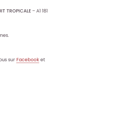
UIT TROPICALE
– A1 181
mes.
ous sur
Facebook
et