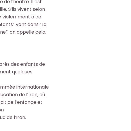
e de théâtre. Il est
le. S’ils vivent selon
tre violemment à ce
nfants” vont dans “La
ne”, on appelle cela,
uprès des enfants de
rument quelques
nommée internationale
ucation de l’Iran, où
ait de l’enfance et
on
d de l’Iran.