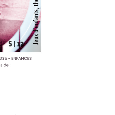
estre
« ENFANCES
s de :