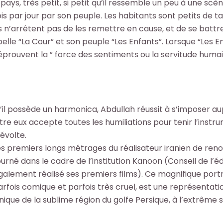
e pays, très petit, si petit qu’il ressemble un peu à une scèn
is par jour par son peuple. Les habitants sont petits de tail
 ils n’arrêtent pas de les remettre en cause, et de se bat
lle “La Cour” et son peuple “Les Enfants”. Lorsque “Les E
éprouvent la ” force des sentiments ou la servitude humai
’il possède un harmonica, Abdullah réussit à s’imposer a
ntre eux accepte toutes les humiliations pour tenir l’inst
révolte.
es premiers longs métrages du réalisateur iranien de re
ourné dans le cadre de l’institution Kanoon (Conseil de l’éd
alement réalisé ses premiers films). Ce magnifique portr
arfois comique et parfois très cruel, est une représentati
ue de la sublime région du golfe Persique, à l’extrême su