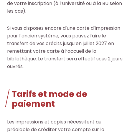
l
l
de votre inscription (à l’Université ou à la BU selon
c
c
e
e
les cas).
h
h
s
s
e
e
i
i
O
O
Si vous disposez encore d’une carte d’impression
n
n
c
c
pour l’ancien système, vous pouvez faire le
f
f
t
t
transfert de vos crédits jusqu’en juillet 2027 en
o
o
o
o
remettant votre carte à l’accueil de la
r
r
+
+
bibliothèque. Le transfert sera effectif sous 2 jours
m
m
p
p
ouvrés.
a
a
a
a
t
t
r
r
i
i
m
m
Tarifs et mode de
o
o
i
i
n
n
paiement
l
l
s
s
e
e
d
d
s
s
Les impressions et copies nécessitent au
u
u
d
d
préalable de créditer votre compte sur la
s
s