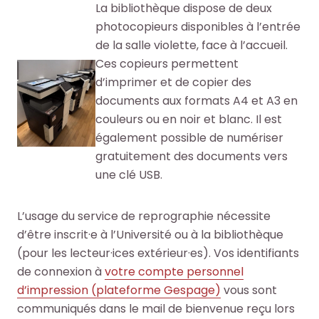
o
o
La bibliothèque dispose de deux
e
e
photocopieurs disponibles à l’entrée
+
+
de la salle violette, face à l’accueil.
R
R
Ces copieurs permettent
F
F
e
e
d’imprimer et de copier des
a
a
c
c
documents aux formats A4 et A3 en
i
i
h
h
couleurs ou en noir et blanc. Il est
r
r
e
e
également possible de numériser
e
e
r
r
gratuitement des documents vers
u
u
c
c
une clé USB.
n
n
h
h
e
e
e
e
L’usage du service de reprographie nécessite
r
r
p
p
d’être inscrit·e à l’Université ou à la bibliothèque
e
e
a
a
(pour les lecteur·ices extérieur·es). Vos identifiants
c
c
r
r
de connexion à
votre compte personnel
h
h
m
m
d’impression (plateforme Gespage)
vous sont
e
e
i
i
communiqués dans le mail de bienvenue reçu lors
r
r