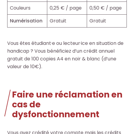
r
r
Couleurs
0,25 € / page
0,50 € / page
t
t
i
i
Numérisation
Gratuit
Gratuit
c
c
l
l
e
e
Vous êtes étudiant·e ou lecteur·ice en situation de
s
s
handicap ? Vous bénéficiez d’un crédit annuel
.
.
gratuit de 100 copies A4 en noir & blanc (d’une
.
.
valeur de 10€).
.
.
d
d
e
e
Faire une réclamation en
l
l
a
a
cas de
b
b
dysfonctionnement
i
i
b
b
l
l
Vous avez crédité votre compte mais les crédits