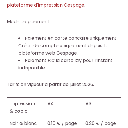
o
o
plateforme d’impression Gespage
.
i
i
c
c
t
t
u
u
Mode de paiement :
e
e
m
m
.
.
e
e
Paiement en carte bancaire uniquement.
n
n
R
R
RECHERCHER
RECHERCHER
Crédit de compte uniquement depuis la
t
t
e
e
plateforme web Gespage.
s
s
c
c
Paiement
via
la carte Izly pour l’instant
,
,
h
h
indisponible.
e
e
e
e
b
b
r
r
o
o
Tarifs en vigueur à partir de juillet 2026.
c
c
o
o
h
h
k
k
e
e
Impression
A4
A3
s
s
r
r
& copie
,
,
a
a
Noir & blanc
0,10 € / page
0,20 € / page