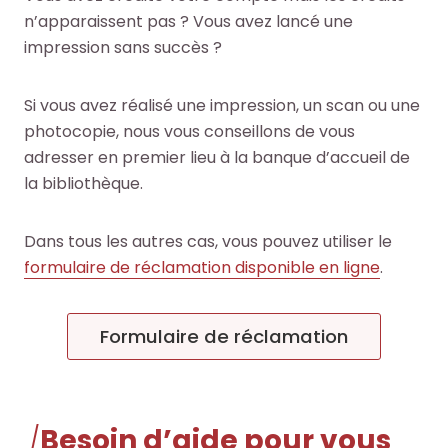
i
i
n’apparaissent pas ? Vous avez lancé une
o
o
impression sans succès ?
t
t
h
h
Si vous avez réalisé une impression, un scan ou une
è
è
photocopie, nous vous conseillons de vous
q
q
adresser en premier lieu à la banque d’accueil de
u
u
la bibliothèque.
e
e
.
.
Dans tous les autres cas, vous pouvez utiliser le
formulaire de réclamation disponible en ligne
.
Octo+
Octo+
Formulaire de réclamation
Besoin d’aide pour vous