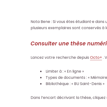
e
e
u
u
s
s
s
s
d
d
i
i
o
o
Nota Bene : Si vous êtes étudiant·e dans u
t
t
c
c
plusieurs exemplaires sont conservés à l
e
e
u
u
.
.
m
m
Consulter une thèse numér
R
R
e
e
RECHERCHER
RECHERCHER
e
e
n
n
c
c
t
t
Lancez votre recherche depuis
Octo+
. 
h
h
s
s
e
e
,
,
Limiter à : « En ligne »
r
r
e
e
Types de documents : « Mémoire
c
c
b
b
Bibliothèque : « BU Saint-Denis »
h
h
o
o
e
e
o
o
Dans l’encart décrivant la thèse, cliquez su
r
r
k
k
s
s