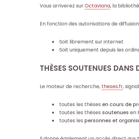
Vous arriverez sur
Octaviana
, la bibliot
,
,
a
a
r
r
En fonction des autorisations de diffusion
t
t
i
i
Soit librement sur internet
c
c
Soit uniquement depuis les ordin
l
l
e
e
THÈSES SOUTENUES DANS D
s
s
.
.
Le moteur de recherche,
theses​.fr
, signal
.
.
.
.
d
d
toutes les thèses
en cours de pr
e
e
toutes les thèses
soutenues
en 
l
l
toutes les
personnes et organi
a
a
b
b
Il donne également un accès direct aux th