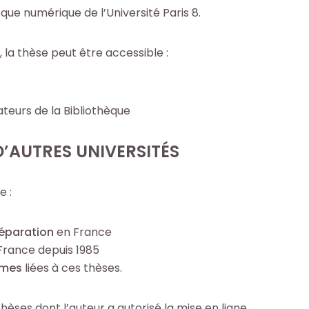
hèque numérique de l’Université Paris 8.
, la thèse peut être accessible :
ateurs de la Bibliothèque
’AUTRES UNIVERSITÉS
e :
éparation
en France
France depuis 1985
smes
liées à ces thèses.
èses dont l’auteur a autorisé la mise en ligne.