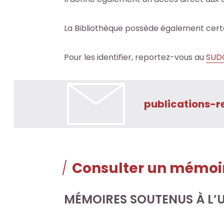
i
i
b
b
La Bibliothèque possède également certa
l
l
i
i
Pour les identifier, reportez-vous au
SUD
o
o
t
t
h
h
è
è
publications-r
q
q
u
u
e
e
.
.
Consulter un mémoi
Octo+
Octo+
MÉMOIRES SOUTENUS À L’U