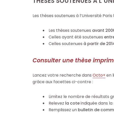
THÈSES SOUTENUES À L’UNI
t
t
t
t
Les thèses soutenues à l’Université Paris
o
o
e
e
+
+
Les thèses soutenues
avant 20
R
R
Celles ayant été soutenues
entr
e
e
F
F
Celles soutenues
à partir de 20
c
c
a
a
h
h
i
i
e
e
Consulter une thèse impri
r
r
r
r
e
e
c
c
Lancez votre recherche dans
Octo+
en l
u
u
h
h
grâce aux facettes ci-contre :
n
n
e
e
e
e
p
p
r
r
Limitez le nombre de résultats 
a
a
e
e
Relevez
la cote
indiquée dans la
r
r
c
c
Remplissez un
bulletin de comm
m
m