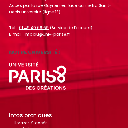
r
r
Accès par la rue Guynemer, face au métro Saint-
t
t
Denis université (ligne 13)
i
i
c
c
Tél. :
01 49 40 69 69
(Service de l’accueil)
l
l
E‑mail :
info.bu@univ-paris8.fr
e
e
s
s
NOTRE UNIVERSITÉ :
.
.
.
.
.
.
d
d
e
e
l
l
a
a
b
b
i
i
Infos pratiques
b
b
Horaires & accès
l
l