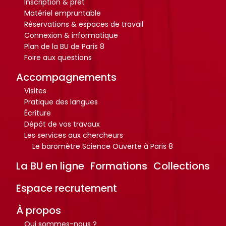
Inscription & prêt
i
i
Matériel empruntable
o
o
Réservations & espaces de travail
Connexion & informatique
t
t
Plan de la BU de Paris 8
h
h
Foire aux questions
è
è
Accompagnements
q
q
u
u
Visites
Pratique des langues
e
e
Écriture
.
.
Dépôt de vos travaux
Les services aux chercheurs
Le baromètre Science Ouverte à Paris 8
Octo+
Octo+
La BU en ligne
Formations
Collections
Espace recrutement
À propos
Qui sommes-nous ?