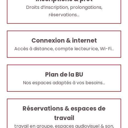
o
o
Droits d’inscription, prolongations,
e
e
+
+
réservations…
R
R
F
F
e
e
a
a
Connexion & internet
c
c
i
i
h
h
Accès à distance, compte lecteur·ice, Wi-Fi…
r
r
e
e
e
e
r
r
u
u
c
c
n
n
Plan de la BU
h
h
e
e
Nos espaces adaptés à vos besoins…
e
e
r
r
p
p
e
e
a
a
c
c
r
r
Réservations & espaces de
h
h
m
m
e
e
travail
i
i
r
r
travail en groupe, espaces audiovisuel & son,