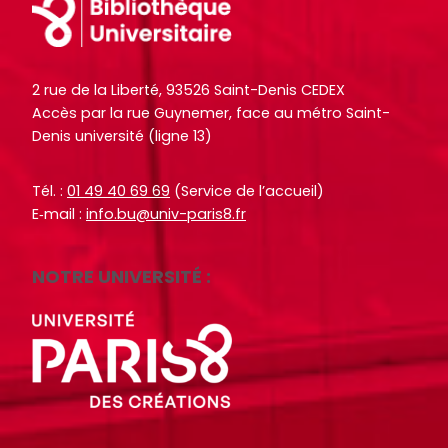
Footer
2 rue de la Liberté, 93526 Saint-Denis CEDEX
Accès par la rue Guynemer, face au métro Saint-
Denis université (ligne 13)
Tél. :
01 49 40 69 69
(Service de l’accueil)
E‑mail :
info.bu@univ-paris8.fr
NOTRE UNIVERSITÉ :