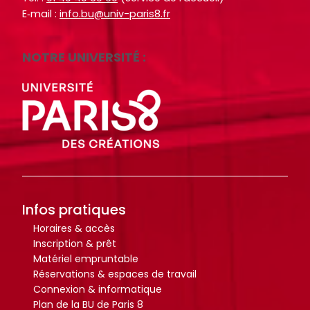
o
o
E‑mail :
info.bu@univ-paris8.fr
i
i
c
c
t
t
u
u
e
e
NOTRE UNIVERSITÉ :
m
m
.
.
e
e
n
n
R
R
RECHERCHER
RECHERCHER
t
t
e
e
s
s
c
c
,
,
h
h
e
e
e
e
b
b
r
r
o
o
c
c
Infos pratiques
o
o
h
h
Horaires & accès
k
k
e
e
Inscription & prêt
s
s
Matériel empruntable
r
r
Réservations & espaces de travail
,
,
Connexion & informatique
a
a
Plan de la BU de Paris 8