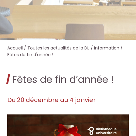
e
e
e
e
r
r
r
r
s
s
d
d
Accueil
/
Toutes les actualités de la BU
/
Information
/
u
u
a
a
Fêtes de fin d'année !
r
r
n
n
Fêtes de fin d’année !
l
l
s
s
e
e
O
O
Du 20 décembre au 4 janvier
s
s
c
c
i
i
t
t
t
t