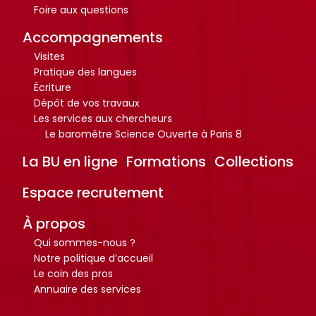
r
r
Foire aux questions
t
t
Accompagnements
i
i
c
c
Visites
Pratique des langues
l
l
Écriture
e
e
Dépôt de vos travaux
s
s
Les services aux chercheurs
.
.
Le baromètre Science Ouverte à Paris 8
.
.
La BU en ligne
Formations
Collections
.
.
d
d
Espace recrutement
e
e
l
l
À propos
a
a
Qui sommes-nous ?
b
b
Notre politique d’accueil
Le coin des pros
i
i
Annuaire des services
b
b
l
l