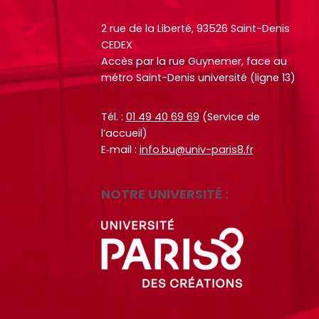
t
t
t
t
2 rue de la Liberté, 93526 Saint-Denis
CEDEX
o
o
e
e
Accès par la rue Guynemer, face au
+
+
métro Saint-Denis université (ligne 13)
R
R
e
e
Tél. :
01 49 40 69 69
(Service de
F
F
c
c
l’accueil)
a
a
h
h
E‑mail :
info.bu@univ-paris8.fr
i
i
e
e
r
r
r
r
NOTRE UNIVERSITÉ :
e
e
c
c
u
u
h
h
n
n
e
e
e
e
p
p
r
r
a
a
e
e
r
r
c
c
m
m