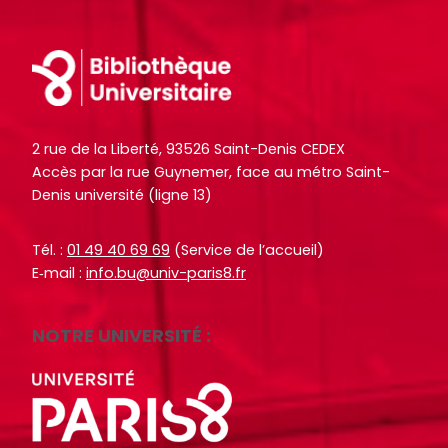
r
r
t
t
i
i
Footer
c
c
l
l
e
e
2 rue de la Liberté, 93526 Saint-Denis CEDEX
s
s
Accès par la rue Guynemer, face au métro Saint-
.
.
Denis université (ligne 13)
.
.
.
.
Tél. :
01 49 40 69 69
(Service de l’accueil)
d
d
E‑mail :
info.bu@univ-paris8.fr
e
e
l
l
NOTRE UNIVERSITÉ :
a
a
b
b
i
i
b
b
l
l