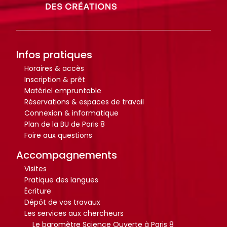
i
i
o
o
t
t
h
h
Infos pratiques
è
è
Horaires & accès
q
q
Inscription & prêt
u
u
Matériel empruntable
Réservations & espaces de travail
e
e
Connexion & informatique
.
.
Plan de la BU de Paris 8
Foire aux questions
Octo+
Octo+
Accompagnements
Visites
Pratique des langues
Écriture
Dépôt de vos travaux
Les services aux chercheurs
Le baromètre Science Ouverte à Paris 8