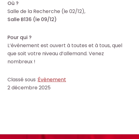
o
o
Où ?
i
i
c
c
Salle de la Recherche (le 02/12),
t
t
u
u
Salle B136 (le 09/12)
e
e
m
m
.
.
e
e
Pour qui ?
n
n
R
R
L’événement est ouvert à toutes et à tous, quel
RECHERCHER
RECHERCHER
t
t
e
e
que soit votre niveau d’allemand. Venez
s
s
c
c
nombreux !
,
,
h
h
e
e
e
e
Classé sous :
Évènement
b
b
r
r
2 décembre 2025
o
o
c
c
o
o
h
h
k
k
e
e
s
s
r
r
,
,
a
a