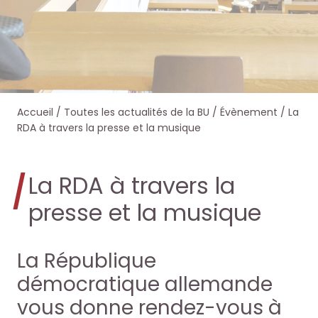
e
e
e
e
r
r
r
r
s
s
d
d
Accueil
/
Toutes les actualités de la BU
/
Évènement
/
La
u
u
a
a
RDA à travers la presse et la musique
r
r
n
n
La RDA à travers la
l
l
s
s
presse et la musique
e
e
O
O
s
s
c
c
La République
i
i
démocratique allemande
t
t
vous donne rendez-vous à
t
t