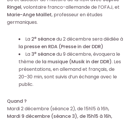
l
l
c
c
Ringel
, volontaire franco-allemande de l’OFAJ, et
e
e
h
h
Marie-Ange Maillet
, professeur en études
s
s
e
e
germaniques.
i
i
O
O
n
n
c
c
e
La
2
séance
du 2 décembre sera dédiée à
f
f
t
t
la presse en RDA (Presse in der DDR)
o
o
o
o
e
La
3
séance
du 9 décembre, évoquera le
r
r
+
+
thème de
la musique (Musik in der DDR)
. Les
m
m
p
p
présentations, en allemand et français, de
a
a
a
a
20–30 min, sont suivis d’un échange avec le
t
t
r
r
public.
i
i
m
m
o
o
i
i
n
n
Quand ?
l
l
s
s
Mardi 2 décembre (séance 2), de 15h15 à 16h,
e
e
d
d
Mardi 9 décembre (séance 3), de 15h15 à 16h,
s
s
u
u
d
d
s
s