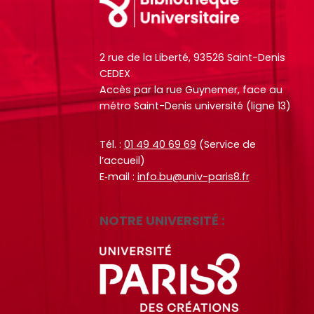
e
e
u
u
s
s
s
s
d
d
i
i
o
o
2 rue de la Liberté, 93526 Saint-Denis
t
t
c
c
CEDEX
e
e
Accès par la rue Guynemer, face au
u
u
.
.
métro Saint-Denis université (ligne 13)
m
m
R
R
e
e
RECHERCHER
RECHERCHER
Tél. :
01 49 40 69 69
(Service de
e
e
n
n
l’accueil)
c
c
t
t
E‑mail :
info.bu@univ-paris8.fr
h
h
s
s
e
e
,
,
r
r
NOTRE UNIVERSITÉ :
e
e
c
c
b
b
h
h
o
o
e
e
o
o
r
r
k
k
s
s