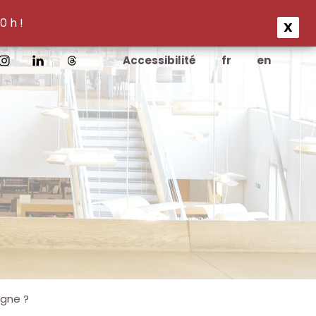
0 h !
X
Accessibilité
fr
en
igne ?