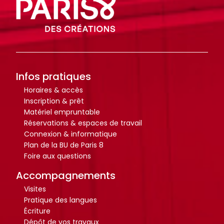
r
r
t
t
i
i
c
c
l
l
e
e
Infos pratiques
s
s
Horaires & accès
.
.
Inscription & prêt
.
.
Matériel empruntable
.
.
Réservations & espaces de travail
d
d
Connexion & informatique
e
e
Plan de la BU de Paris 8
Foire aux questions
l
l
a
a
Accompagnements
b
b
Visites
i
i
Pratique des langues
b
b
Écriture
l
l
Dépôt de vos travaux