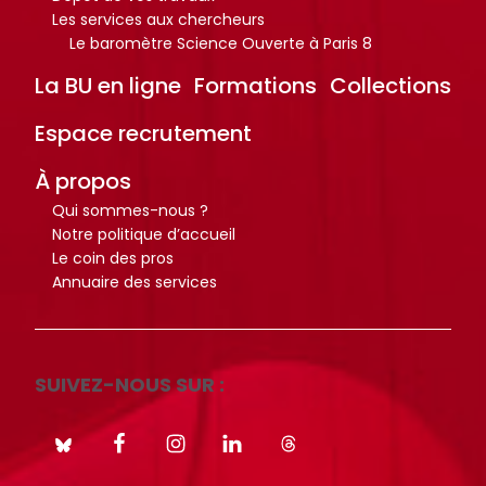
Les services aux chercheurs
i
i
Le baromètre Science Ouverte à Paris 8
o
o
t
t
La BU en ligne
Formations
Collections
h
h
Espace recrutement
è
è
q
q
À propos
u
u
Qui sommes-nous ?
e
e
Notre politique d’accueil
.
.
Le coin des pros
Annuaire des services
Octo+
Octo+
SUIVEZ-NOUS SUR :