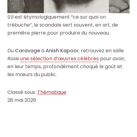
l
l
c
c
e
e
h
h
S’il est étymologiquement “ce sur quoi on
s
s
e
e
trébuche”, le scandale sert souvent, en art, de
i
i
O
O
première pierre pour produire du nouveau.
n
n
c
c
f
f
t
t
o
o
Du
Caravage
à
Anish Kapoor
, retrouvez en salle
o
o
r
r
Rose
une sélection d’œuvres célèbres
pour avoir,
+
+
m
m
en leur temps, profondément choqué le goût et
p
p
a
a
les mœurs du public.
a
a
t
t
r
r
i
i
m
m
Classé sous :
Thématique
o
o
i
i
28 mai 2026
n
n
l
l
s
s
e
e
d
d
s
s
u
u
d
d
s
s