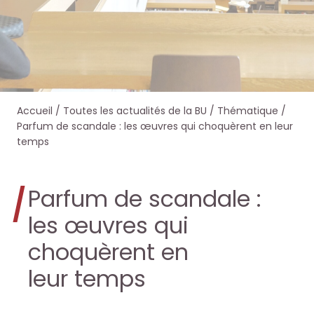
e
e
e
e
r
r
r
r
s
s
d
d
Accueil
/
Toutes les actualités de la BU
/
Thématique
/
u
u
a
a
Parfum de scandale : les œuvres qui choquèrent en leur
temps
r
r
n
n
l
l
s
s
Parfum de scandale :
e
e
O
O
les œuvres qui
s
s
choquèrent en
c
c
leur temps
i
i
t
t
t
t