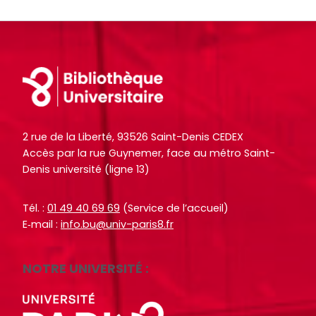
o
o
i
i
c
c
t
t
u
u
e
e
m
m
Footer
.
.
e
e
n
n
R
R
RECHERCHER
RECHERCHER
t
t
e
e
s
s
c
c
2 rue de la Liberté, 93526 Saint-Denis CEDEX
,
,
Accès par la rue Guynemer, face au métro Saint-
h
h
e
e
Denis université (ligne 13)
e
e
b
b
r
r
o
o
Tél. :
01 49 40 69 69
(Service de l’accueil)
c
c
o
o
E‑mail :
info.bu@univ-paris8.fr
h
h
k
k
e
e
s
s
r
r
NOTRE UNIVERSITÉ :
,
,
a
a