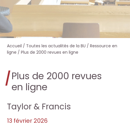
e
e
e
e
r
r
r
r
s
s
d
d
Accueil
/
Toutes les actualités de la BU
/
Ressource en
u
u
a
a
ligne
/
Plus de 2000 revues en ligne
r
r
n
n
Plus de 2000 revues
l
l
s
s
en ligne
e
e
O
O
s
s
c
c
Taylor & Francis
i
i
t
t
13 février 2026
t
t