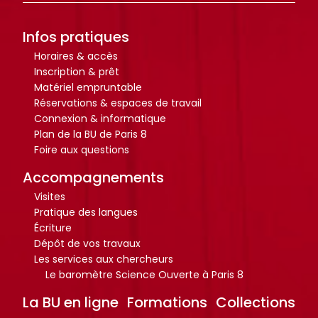
r
r
t
t
Infos pratiques
i
i
c
c
Horaires & accès
Inscription & prêt
l
l
Matériel empruntable
e
e
Réservations & espaces de travail
s
s
Connexion & informatique
.
.
Plan de la BU de Paris 8
.
.
Foire aux questions
.
.
Accompagnements
d
d
Visites
e
e
Pratique des langues
l
l
Écriture
a
a
Dépôt de vos travaux
b
b
Les services aux chercheurs
Le baromètre Science Ouverte à Paris 8
i
i
b
b
La BU en ligne
Formations
Collections
l
l