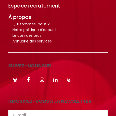
Espace recrutement
i
i
o
o
À propos
t
t
Qui sommes-nous ?
h
h
Notre politique d’accueil
è
è
Le coin des pros
q
q
Annuaire des services
u
u
e
e
.
.
SUIVEZ-NOUS SUR :
Octo+
Octo+
INSCRIVEZ-VOUS À LA NEWSLETTER