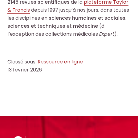
l
l
2145 revues scientifiques
de la
plateforme Taylor
c
c
e
e
& Francis
depuis 1997 jusqu’à nos jours, dans toutes
h
h
s
s
les disciplines en
sciences humaines et sociales,
e
e
i
i
sciences et techniques
et
médecine
(à
O
O
n
n
l’exception des collections médicales
Expert
).
c
c
f
f
t
t
o
o
o
o
r
r
+
+
Classé sous :
Ressource en ligne
m
m
p
p
13 février 2026
a
a
a
a
t
t
r
r
i
i
m
m
o
o
i
i
n
n
l
l
s
s
e
e
d
d
s
s
u
u
d
d
s
s