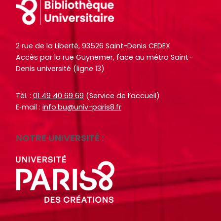
Footer
o
o
i
i
c
c
t
t
u
u
e
e
m
m
2 rue de la Liberté, 93526 Saint-Denis CEDEX
.
.
e
e
Accès par la rue Guynemer, face au métro Saint-
n
n
Denis université (ligne 13)
R
R
RECHERCHER
RECHERCHER
t
t
e
e
s
s
c
c
Tél. :
01 49 40 69 69
(Service de l’accueil)
,
,
E‑mail :
info.bu@univ-paris8.fr
h
h
e
e
e
e
b
b
r
r
NOTRE UNIVERSITÉ :
o
o
c
c
o
o
h
h
k
k
e
e
s
s
r
r
,
,
a
a