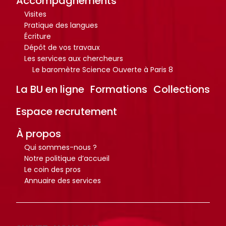
Accompagnements
i
i
Visites
o
o
Pratique des langues
Écriture
t
t
Dépôt de vos travaux
h
h
Les services aux chercheurs
è
è
Le baromètre Science Ouverte à Paris 8
q
q
La BU en ligne
Formations
Collections
u
u
e
e
Espace recrutement
.
.
À propos
Qui sommes-nous ?
Octo+
Octo+
Notre politique d’accueil
Le coin des pros
Annuaire des services