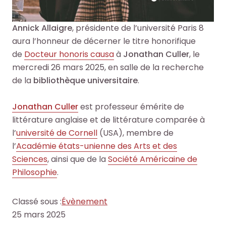
l
l
c
c
e
e
h
h
Annick Allaigre
, présidente de l’université Paris 8
s
s
e
e
aura l’honneur de décerner le titre honorifique
i
i
O
O
de
Docteur honoris causa
à
Jonathan Culler
, le
n
n
c
c
mercredi 26 mars 2025, en salle de la recherche
f
f
t
t
de la
bibliothèque universitaire
.
o
o
o
o
r
r
+
+
Jonathan Culler
est professeur émérite de
m
m
p
p
littérature anglaise et de littérature comparée à
a
a
a
a
l’
université de Cornell
(USA), membre de
t
t
r
r
l’
Académie états-unienne des Arts et des
i
i
m
m
Sciences
, ainsi que de la
Société Américaine de
o
o
i
i
Philosophie
.
n
n
l
l
s
s
e
e
d
d
Classé sous :
Évènement
s
s
u
u
25 mars 2025
d
d
s
s