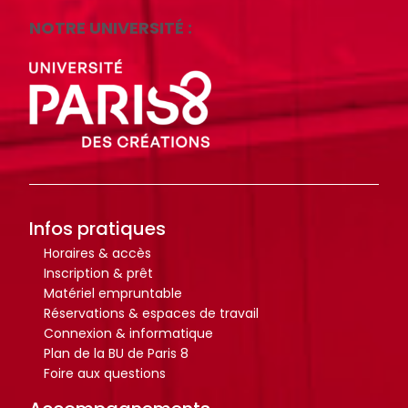
r
r
t
t
NOTRE UNIVERSITÉ :
i
i
c
c
l
l
e
e
s
s
.
.
.
.
.
.
Infos pratiques
d
d
Horaires & accès
e
e
Inscription & prêt
l
l
Matériel empruntable
a
a
Réservations & espaces de travail
b
b
Connexion & informatique
Plan de la BU de Paris 8
i
i
Foire aux questions
b
b
l
l