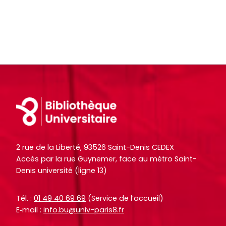
o
o
i
i
c
c
t
t
u
u
e
e
m
m
.
.
e
e
n
n
R
R
RECHERCHER
RECHERCHER
t
t
e
e
s
s
c
c
Footer
,
,
h
h
e
e
e
e
b
b
r
r
o
o
2 rue de la Liberté, 93526 Saint-Denis CEDEX
c
c
Accès par la rue Guynemer, face au métro Saint-
o
o
h
h
Denis université (ligne 13)
k
k
e
e
s
s
r
r
Tél. :
01 49 40 69 69
(Service de l’accueil)
,
,
E‑mail :
info.bu@univ-paris8.fr
a
a