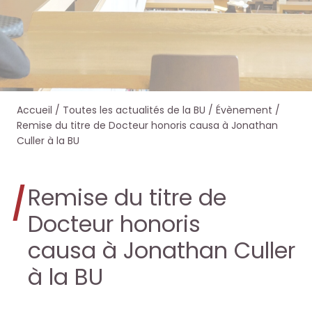
e
e
e
e
r
r
r
r
s
s
d
d
Accueil
/
Toutes les actualités de la BU
/
Évènement
/
u
u
a
a
Remise du titre de Docteur honoris causa à Jonathan
Culler à la BU
r
r
n
n
l
l
s
s
Remise du titre de
e
e
O
O
Docteur honoris
s
s
causa à Jonathan Culler
c
c
à la BU
i
i
t
t
t
t