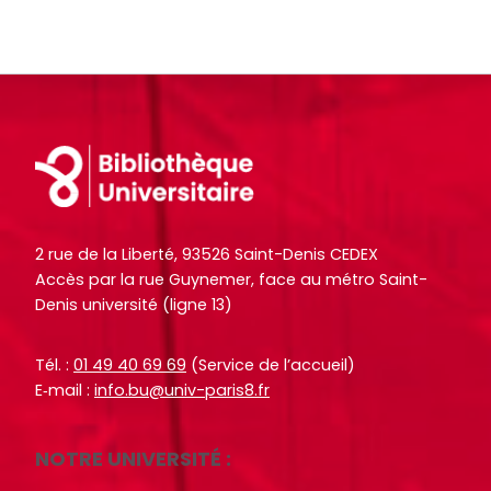
o
o
i
i
c
c
t
t
u
u
e
e
m
m
.
.
e
e
n
n
Footer
R
R
RECHERCHER
RECHERCHER
t
t
e
e
s
s
c
c
,
,
h
h
2 rue de la Liberté, 93526 Saint-Denis CEDEX
e
e
e
e
Accès par la rue Guynemer, face au métro Saint-
b
b
r
r
Denis université (ligne 13)
o
o
c
c
o
o
h
h
Tél. :
01 49 40 69 69
(Service de l’accueil)
k
k
e
e
E‑mail :
info.bu@univ-paris8.fr
s
s
r
r
,
,
NOTRE UNIVERSITÉ :
a
a