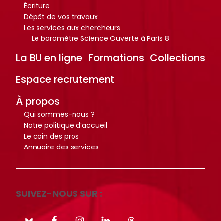
Écriture
i
i
Dépôt de vos travaux
o
o
Les services aux chercheurs
t
t
Le baromètre Science Ouverte à Paris 8
h
h
La BU en ligne
Formations
Collections
è
è
q
q
Espace recrutement
u
u
À propos
e
e
.
.
Qui sommes-nous ?
Notre politique d’accueil
Le coin des pros
Annuaire des services
Octo+
Octo+
SUIVEZ-NOUS SUR :