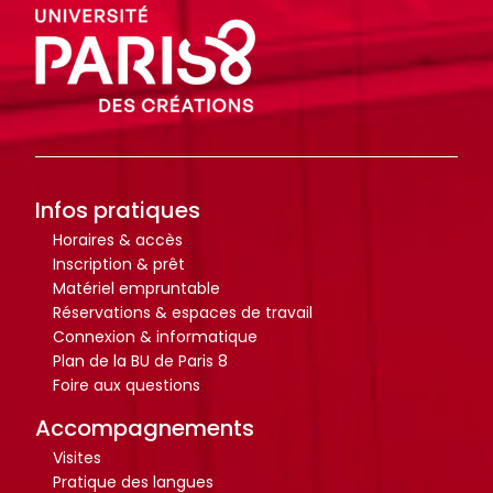
r
r
t
t
i
i
c
c
l
l
e
e
s
s
.
.
Infos pratiques
.
.
Horaires & accès
.
.
Inscription & prêt
d
d
Matériel empruntable
Réservations & espaces de travail
e
e
Connexion & informatique
l
l
Plan de la BU de Paris 8
a
a
Foire aux questions
b
b
Accompagnements
i
i
Visites
b
b
Pratique des langues
l
l