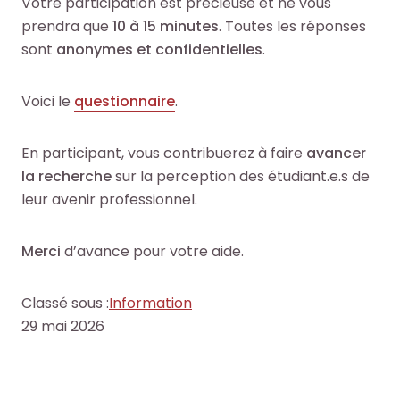
Votre participation est précieuse et ne vous
l
l
c
c
prendra que
10 à 15 minutes
. Toutes les réponses
e
e
h
h
sont
anonymes et confidentielles
.
s
s
e
e
i
i
O
O
n
n
Voici le
questionnaire
.
c
c
f
f
t
t
o
o
o
o
En participant, vous contribuerez à faire
avancer
r
r
+
+
la recherche
sur la perception des étudiant.e.s de
m
m
p
p
leur avenir professionnel.
a
a
a
a
t
t
r
r
Merci
d’avance pour votre aide.
i
i
m
m
o
o
i
i
Classé sous :
Information
n
n
l
l
29 mai 2026
s
s
e
e
d
d
s
s
u
u
d
d
s
s