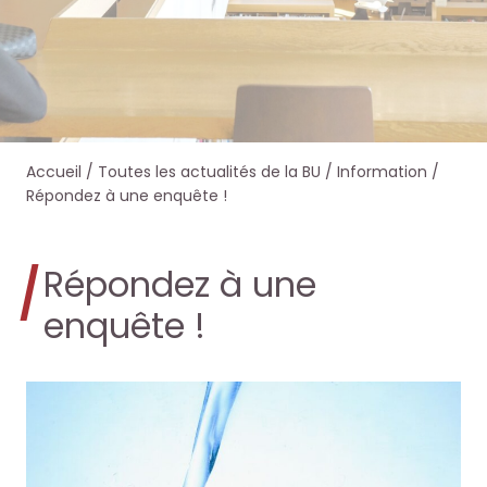
e
e
e
e
r
r
r
r
s
s
d
d
Accueil
/
Toutes les actualités de la BU
/
Information
/
u
u
a
a
Répondez à une enquête !
r
r
n
n
Répondez à une
l
l
s
s
enquête !
e
e
O
O
s
s
c
c
i
i
t
t
t
t