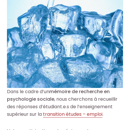
o
o
e
e
+
+
R
R
F
F
e
e
a
a
c
c
i
i
h
h
r
r
e
e
e
e
r
r
u
u
c
c
n
n
h
h
e
e
e
e
r
r
Dans le cadre d’un
mémoire de recherche en
p
p
e
e
psychologie sociale
, nous cherchons à recueillir
a
a
c
c
des réponses d’étudiant.e.s de l’enseignement
r
r
h
h
supérieur sur la
transition études – emploi
.
m
m
e
e
i
i
r
r