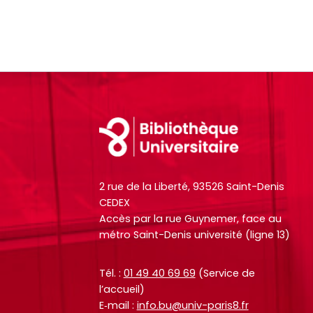
,
,
a
a
r
r
t
t
i
i
c
c
Footer
l
l
e
e
s
s
.
.
2 rue de la Liberté, 93526 Saint-Denis
.
.
CEDEX
.
.
Accès par la rue Guynemer, face au
d
d
métro Saint-Denis université (ligne 13)
e
e
l
l
Tél. :
01 49 40 69 69
(Service de
a
a
l’accueil)
b
b
E‑mail :
info.bu@univ-paris8.fr