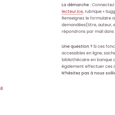
La démarche :
Connectez
lecteur​.ice
, rubrique « Sug
Renseignez le formulaire a
demandées(titre, auteur, e
répondrons par mail dans l
Une question ?
Si ces fonc
accessibles en ligne, sach
bibliothécaire en banque d
également effectuer ces 
N’hésitez pas à nous sollic
sé