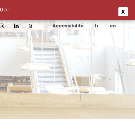
0 h !
X
Accessibilité
fr
en
?