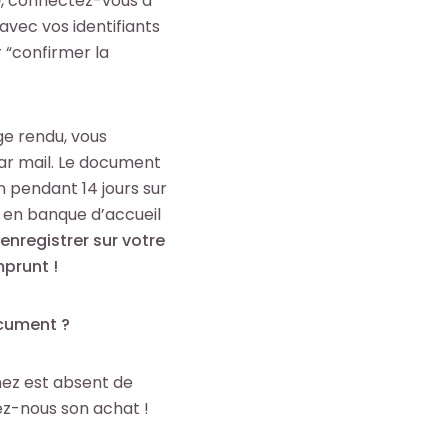
», connectez-vous à
avec vos identifiants
r “confirmer la
age rendu, vous
par mail. Le document
n pendant 14 jours sur
s en banque d’accueil
’enregistrer sur votre
mprunt !
cument ?
ez est absent de
ez-nous son achat !