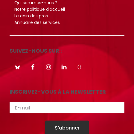
Qui sommes-nous ?
i
i
Notre politique d’accueil
o
o
Le coin des pros
t
t
Annuaire des services
h
h
è
è
q
q
SUIVEZ-NOUS SUR :
u
u
e
e
.
.
Octo+
Octo+
INSCRIVEZ-VOUS À LA NEWSLETTER
S’abonner