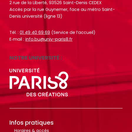
o
o
2 rue de la Liberté, 93526 Saint-Denis CEDEX
i
i
c
c
Accès par la rue Guynemer, face au métro Saint-
t
t
Denis université (ligne 13)
u
u
e
e
m
m
.
.
e
e
Tél. :
01 49 40 69 69
(Service de l’accueil)
E‑mail :
info.bu@univ-paris8.fr
n
n
R
R
RECHERCHER
RECHERCHER
t
t
e
e
s
s
c
c
NOTRE UNIVERSITÉ :
,
,
h
h
e
e
e
e
b
b
r
r
o
o
c
c
o
o
h
h
k
k
e
e
s
s
r
r
,
,
Infos pratiques
a
a
Horaires & accès