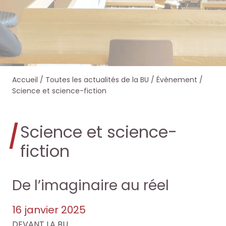
e
e
e
e
r
r
r
r
s
s
d
d
Accueil
/
Toutes les actualités de la BU
/
Évènement
/
u
u
a
a
Science et science-fiction
r
r
n
n
Science et science-
l
l
s
s
fiction
e
e
O
O
s
s
c
c
De l’imaginaire au réel
i
i
t
t
16 janvier 2025
t
t
DEVANT LA BU