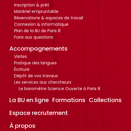
r
r
Inscription & prêt
t
t
Matériel empruntable
i
i
Réservations & espaces de travail
c
c
Connexion & informatique
l
l
Plan de la BU de Paris 8
Foire aux questions
e
e
s
s
Accompagnements
.
.
Visites
.
.
Pratique des langues
.
.
Écriture
Dépôt de vos travaux
d
d
Les services aux chercheurs
e
e
Le baromètre Science Ouverte à Paris 8
l
l
La BU en ligne
Formations
Collections
a
a
b
b
Espace recrutement
i
i
b
b
À propos
l
l