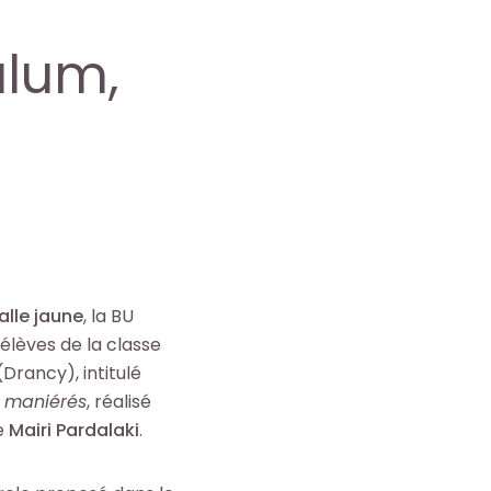
alum,
salle jaune
, la BU
 élèves de la classe
Drancy), intitulé
s maniérés
, réalisé
e
Mairi Pardalaki
.