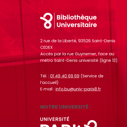
h
h
i
i
e
e
l
l
Footer
r
r
e
e
c
c
s
s
h
h
i
i
e
e
2 rue de la Liberté, 93526 Saint-Denis
n
n
O
O
CEDEX
f
f
c
c
Accès par la rue Guynemer, face au
o
o
métro Saint-Denis université (ligne 13)
t
t
r
r
o
o
m
m
+
+
Tél. :
01 49 40 69 69
(Service de
a
a
l’accueil)
p
p
t
t
E‑mail :
info.bu@univ-paris8.fr
a
a
i
i
r
r
o
o
m
m
NOTRE UNIVERSITÉ :
n
n
i
i
s
s
l
l
d
d