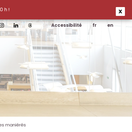
0 h !
X
Accessibilité
fr
en
nes maniérés