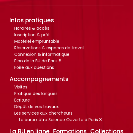
r
r
t
t
i
i
Infos pratiques
c
c
Horaires & accès
l
l
Inscription & prêt
e
e
Matériel empruntable
s
s
Réservations & espaces de travail
.
.
Connexion & informatique
Plan de la BU de Paris 8
.
.
Foire aux questions
.
.
d
d
Accompagnements
e
e
Visites
l
l
Pratique des langues
Écriture
a
a
Dépôt de vos travaux
b
b
Les services aux chercheurs
i
i
Le baromètre Science Ouverte à Paris 8
b
b
La BU en ligne
Formations
Collections
l
l