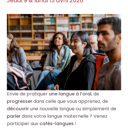
o
o
Jeudi 9 & lundi 13 avril 2026
e
e
+
+
R
R
F
F
e
e
a
a
c
c
i
i
h
h
r
r
e
e
e
e
r
r
u
u
c
c
n
n
h
h
e
e
e
e
r
r
p
p
Envie de pratiquer
une langue à l’oral
, de
e
e
a
a
progresser
dans celle que vous apprenez, de
c
c
r
r
découvrir
une nouvelle langue ou simplement de
h
h
m
m
parler
dans votre langue maternelle ? Venez
e
e
i
i
participer aux
cafés-langues
!
r
r