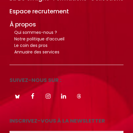
i
i
Espace recrutement
o
o
t
t
À propos
h
h
Qui sommes-nous ?
è
è
Notre politique d’accueil
q
q
Le coin des pros
Annuaire des services
u
u
e
e
.
.
SUIVEZ-NOUS SUR :
Octo+
Octo+
INSCRIVEZ-VOUS À LA NEWSLETTER