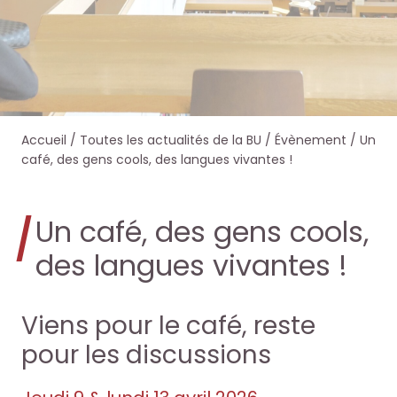
e
e
e
e
r
r
r
r
s
s
d
d
Accueil
/
Toutes les actualités de la BU
/
Évènement
/
Un
u
u
a
a
café, des gens cools, des langues vivantes !
r
r
n
n
Un café, des gens cools,
l
l
s
s
des langues vivantes !
e
e
O
O
s
s
c
c
Viens pour le café, reste
i
i
pour les discussions
t
t
t
t