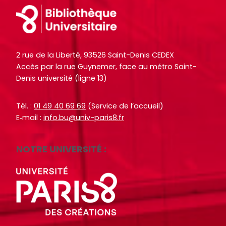
o
o
Footer
i
i
c
c
t
t
u
u
e
e
m
m
.
.
2 rue de la Liberté, 93526 Saint-Denis CEDEX
e
e
Accès par la rue Guynemer, face au métro Saint-
n
n
R
R
RECHERCHER
RECHERCHER
Denis université (ligne 13)
t
t
e
e
s
s
c
c
Tél. :
01 49 40 69 69
(Service de l’accueil)
,
,
h
h
E‑mail :
info.bu@univ-paris8.fr
e
e
e
e
b
b
r
r
o
o
NOTRE UNIVERSITÉ :
c
c
o
o
h
h
k
k
e
e
s
s
r
r
,
,
a
a