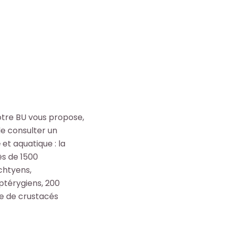
votre BU vous propose,
e consulter un
e
et aquatique : la
ès de 1500
chtyens,
ptérygiens, 200
e de crustacés