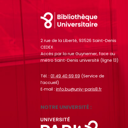
h
h
i
i
e
e
l
l
Footer
r
r
e
e
c
c
s
s
h
h
i
i
e
e
2 rue de la Liberté, 93526 Saint-Denis
n
n
O
O
CEDEX
f
f
c
c
Accès par la rue Guynemer, face au
o
o
métro Saint-Denis université (ligne 13)
t
t
r
r
o
o
m
m
+
+
Tél. :
01 49 40 69 69
(Service de
a
a
l’accueil)
p
p
t
t
E‑mail :
info.bu@univ-paris8.fr
a
a
i
i
r
r
o
o
m
m
NOTRE UNIVERSITÉ :
n
n
i
i
s
s
l
l
d
d