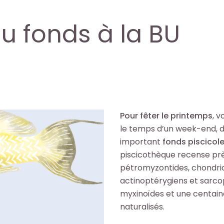
u fonds à la BU
Pour fêter le printemps
, 
le temps d’un week-end, d
important
fonds piscicol
piscicothèque recense pr
pétromyzontides, chondri
actinoptérygiens et sarco
myxinoïdes et une centain
naturalisés.