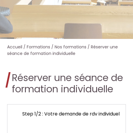
e
e
e
e
r
r
r
r
s
s
d
d
Accueil
/
Formations
/
Nos formations
/
Réserver une
u
u
a
a
séance de formation individuelle
r
r
n
n
Réserver une séance de
l
l
s
s
formation individuelle
e
e
O
O
s
s
c
c
Step 1/2 : Votre demande de rdv individuel
i
i
t
t
Laissez
t
t