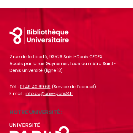
r
r
t
t
i
i
c
c
Footer
l
l
e
e
s
s
.
.
2 rue de la Liberté, 93526 Saint-Denis CEDEX
.
.
Accès par la rue Guynemer, face au métro Saint-
.
.
Denis université (ligne 13)
d
d
e
e
Tél. :
01 49 40 69 69
(Service de l’accueil)
l
l
E‑mail :
info.bu@univ-paris8.fr
a
a
b
b
NOTRE UNIVERSITÉ :
i
i
b
b
l
l