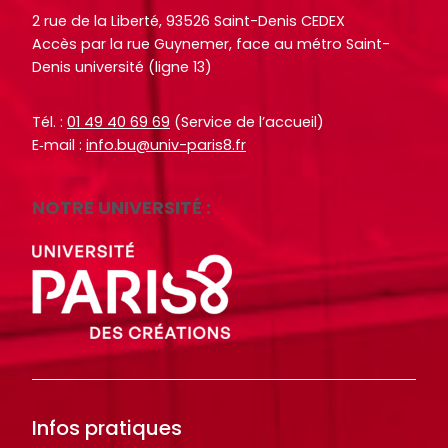
r
r
2 rue de la Liberté, 93526 Saint-Denis CEDEX
t
t
Accès par la rue Guynemer, face au métro Saint-
i
i
Denis université (ligne 13)
c
c
l
l
Tél. :
01 49 40 69 69
(Service de l’accueil)
e
e
E‑mail :
info.bu@univ-paris8.fr
s
s
.
.
NOTRE UNIVERSITÉ :
.
.
.
.
d
d
e
e
l
l
a
a
b
b
i
i
b
b
Infos pratiques
l
l