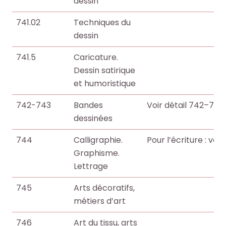
dessin
l
l
c
c
e
e
h
h
741.02
Techniques du
s
s
e
e
dessin
i
i
O
O
n
n
741.5
Caricature.
c
c
f
f
Dessin satirique
t
t
o
o
et humoristique
o
o
r
r
+
+
742-743
Bandes
Voir détail 742–743
m
m
p
p
dessinées
a
a
a
a
t
t
r
r
744
Calligraphie.
Pour l’écriture : voir
i
i
m
m
Graphisme.
o
o
i
i
Lettrage
n
n
l
l
s
s
745
Arts décoratifs,
e
e
d
d
métiers d’art
s
s
u
u
d
d
746
Art du tissu, arts
s
s