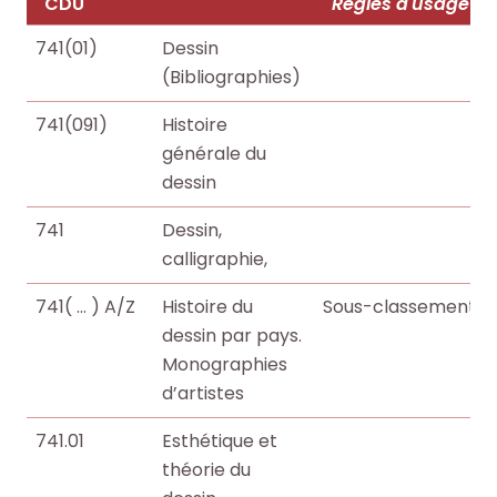
o
o
CDU
Règles d'usage
e
e
+
+
741(01)
Dessin
(Bibliographies)
R
R
F
F
741(091)
Histoire
e
e
a
a
générale du
c
c
i
i
dessin
h
h
r
r
e
e
e
e
741
Dessin,
r
r
u
u
calligraphie,
c
c
n
n
h
h
741( ... ) A/Z
Histoire du
Sous-classement a
e
e
e
e
dessin par pays.
r
r
p
p
Monographies
e
e
a
a
d’artistes
c
c
r
r
h
h
741.01
Esthétique et
m
m
e
e
théorie du
i
i
r
r