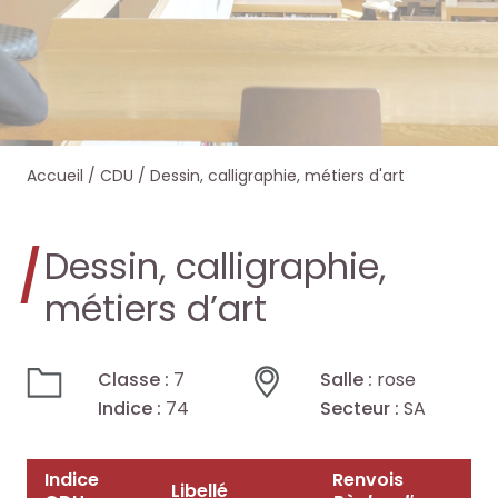
e
e
e
e
r
r
r
r
s
s
d
d
Accueil
/
CDU
/
Dessin, calligraphie, métiers d'art
u
u
a
a
r
r
n
n
Dessin, calligraphie,
l
l
s
s
métiers d’art
e
e
O
O
Classe :
7
Salle :
rose
s
s
c
c
Indice :
74
Secteur :
SA
i
i
t
t
Indice
Renvois
t
t
Libellé