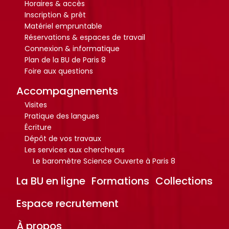
Horaires & accès
i
i
Inscription & prêt
o
o
Matériel empruntable
t
t
Réservations & espaces de travail
Connexion & informatique
h
h
Plan de la BU de Paris 8
è
è
Foire aux questions
q
q
Accompagnements
u
u
e
e
Visites
Pratique des langues
.
.
Écriture
Dépôt de vos travaux
Les services aux chercheurs
Octo+
Octo+
Le baromètre Science Ouverte à Paris 8
La BU en ligne
Formations
Collections
Espace recrutement
À propos