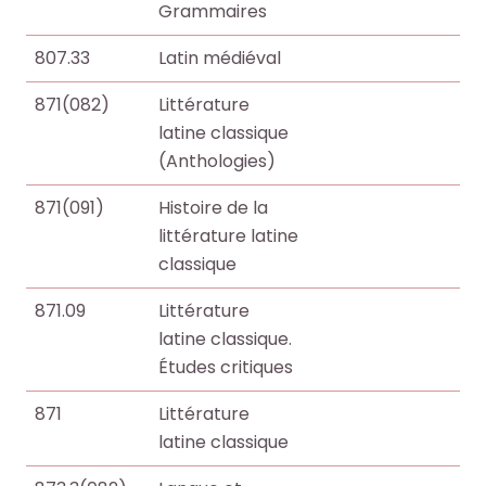
o
o
Grammaires
i
i
c
c
t
t
807.33
Latin médiéval
u
u
e
e
m
m
871(082)
Littérature
.
.
e
e
latine classique
n
n
R
R
(Anthologies)
RECHERCHER
RECHERCHER
t
t
e
e
s
s
871(091)
Histoire de la
c
c
,
,
littérature latine
h
h
e
e
classique
e
e
b
b
r
r
871.09
Littérature
o
o
c
c
latine classique.
o
o
h
h
Études critiques
k
k
e
e
s
s
r
r
871
Littérature
,
,
latine classique
a
a