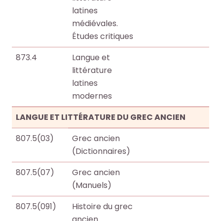
i
i
latines
o
o
médiévales.
t
t
Études critiques
h
h
873.4
Langue et
è
è
littérature
q
q
latines
u
u
modernes
e
e
.
.
LANGUE ET LITTÉRATURE DU GREC ANCIEN
807.5(03)
Grec ancien
Octo+
Octo+
(Dictionnaires)
807.5(07)
Grec ancien
(Manuels)
807.5(091)
Histoire du grec
ancien