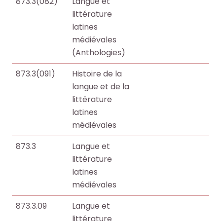
r
r
873.3(082)
Langue et
t
t
littérature
i
i
latines
c
c
médiévales
l
l
(Anthologies)
e
e
873.3(091)
Histoire de la
s
s
langue et de la
.
.
littérature
.
.
latines
.
.
médiévales
d
d
e
e
873.3
Langue et
l
l
littérature
a
a
latines
b
b
médiévales
i
i
b
b
873.3.09
Langue et
l
l
littérature