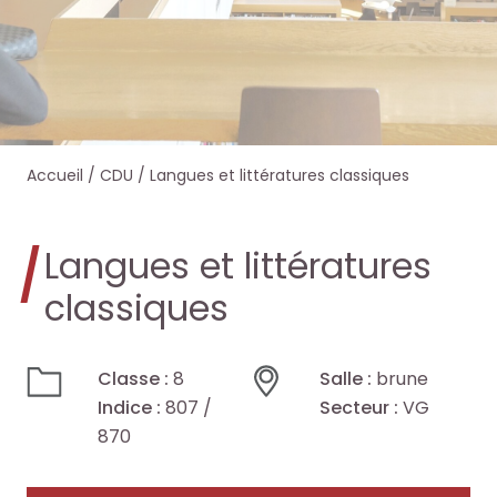
e
e
e
e
r
r
r
r
s
s
d
d
Accueil
/
CDU
/
Langues et littératures classiques
u
u
a
a
r
r
n
n
Langues et littératures
l
l
s
s
classiques
e
e
O
O
Classe :
8
Salle :
brune
s
s
c
c
Indice :
807 /
Secteur :
VG
i
i
870
t
t
t
t