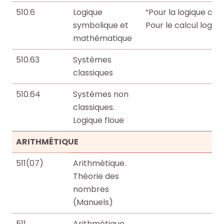
o
o
510.6
Logique
“Pour la logique class
i
i
c
c
symbolique et
Pour le calcul logique
t
t
u
u
mathématique
e
e
m
m
.
.
e
e
510.63
Systèmes
n
n
R
R
classiques
RECHERCHER
RECHERCHER
t
t
e
e
510.64
Systèmes non
s
s
c
c
classiques.
,
,
h
h
Logique floue
e
e
e
e
b
b
r
r
ARITHMÉTIQUE
o
o
c
c
o
o
h
h
511(07)
Arithmétique.
k
k
e
e
Théorie des
s
s
r
r
nombres
,
,
(Manuels)
a
a
511
Arithmétique.