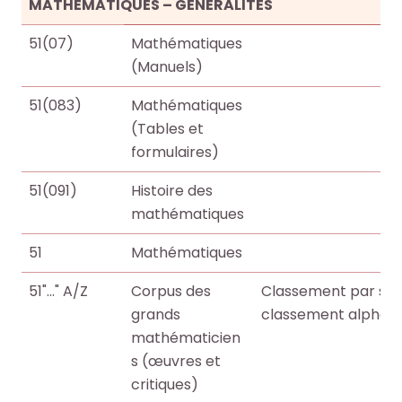
o
o
MATHÉMATIQUES – GÉNÉRALITÉS
e
e
+
+
51(07)
Mathématiques
(Manuels)
R
R
F
F
e
e
51(083)
Mathématiques
a
a
c
c
(Tables et
i
i
h
h
formulaires)
r
r
e
e
e
e
51(091)
Histoire des
r
r
u
u
mathématiques
c
c
n
n
h
h
e
e
51
Mathématiques
e
e
r
r
p
p
51"..." A/Z
Corpus des
Classement par sièc
e
e
a
a
grands
classement alphab
c
c
r
r
mathématicien
h
h
m
m
s (œuvres et
e
e
i
i
critiques)
r
r