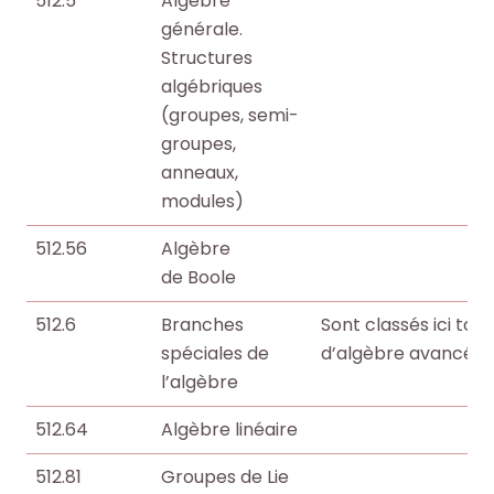
512.5
Algèbre
i
i
générale.
o
o
Structures
t
t
algébriques
h
h
(groupes, semi-
è
è
groupes,
q
q
anneaux,
u
u
modules)
e
e
512.56
Algèbre
.
.
de Boole
512.6
Branches
Sont classés ici tou
Octo+
Octo+
spéciales de
d’algèbre avancée, s
l’algèbre
512.64
Algèbre linéaire
512.81
Groupes de Lie