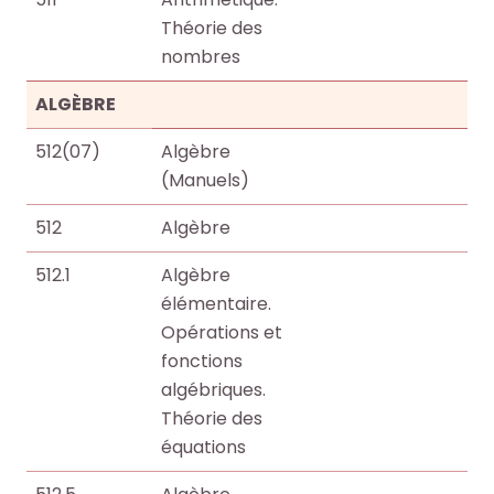
r
r
Théorie des
t
t
nombres
i
i
c
c
ALGÈBRE
l
l
e
e
512(07)
Algèbre
s
s
(Manuels)
.
.
512
Algèbre
.
.
.
.
512.1
Algèbre
d
d
élémentaire.
e
e
Opérations et
l
l
fonctions
a
a
algébriques.
b
b
Théorie des
i
i
équations
b
b
l
l