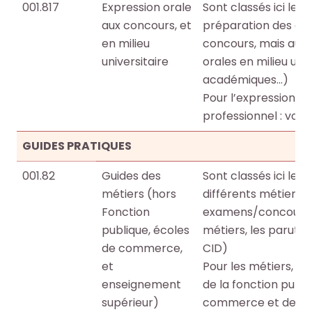
r
r
001.817
Expression orale
Sont classés ici les
t
t
aux concours, et
préparation des ép
i
i
en milieu
concours, mais aussi
c
c
universitaire
orales en milieu univ
l
l
académiques…)
e
e
Pour l’expression or
s
s
professionnel : voir 
.
.
.
.
GUIDES PRATIQUES
.
.
001.82
Guides des
Sont classés ici les 
d
d
métiers (hors
différents métiers, 
e
e
Fonction
examens/concours 
l
l
publique, écoles
métiers, les parutio
a
a
de commerce,
CID)
b
b
et
Pour les métiers, f
i
i
enseignement
de la fonction publi
b
b
supérieur)
commerce et de l’
l
l