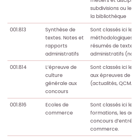
métiers et discipline
o
o
i
i
subdivisions ou les 
c
c
t
t
la bibliothèque
u
u
e
e
m
m
001.813
Synthèse de
Sont classés ici les
.
.
e
e
textes. Notes et
méthodologiques sur
n
n
R
R
rapports
résumés de textes et
RECHERCHER
RECHERCHER
t
t
e
e
administratifs
administratifs (note
s
s
c
c
,
,
001.814
L’épreuve de
Sont classés ici le
h
h
e
e
culture
aux épreuves de cul
e
e
b
b
générale aux
(actualités, QCM…).
r
r
o
o
concours
c
c
o
o
h
h
001.816
Ecoles de
Sont classés ici les 
k
k
e
e
commerce
formations, les admi
s
s
r
r
concours d’entrée 
,
,
commerce.
a
a