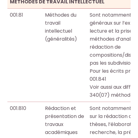
o
o
MÉTHODES DE TRAVAIL INTELLECTUEL
e
e
+
+
001.81
Méthodes du
Sont notamment clas
travail
généraux sur l’expre
R
R
F
F
intellectuel
lecture et la prise d
e
e
a
a
(généralités)
méthodes d’analyse 
c
c
i
i
rédaction de
h
h
r
r
compositions/disser
e
e
e
e
pas les subdivisions 
r
r
u
u
Pour les écrits profe
c
c
n
n
001.841
h
h
e
e
Voir aussi aux différ
e
e
r
r
340(07) méthodes d
p
p
e
e
a
a
001.810
Rédaction et
Sont notamment clas
c
c
r
r
présentation de
sur la rédaction de
h
h
m
m
travaux
thèses, l’élaboratio
e
e
i
i
académiques
recherche, la prése
r
r