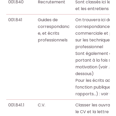
001.840
Recrutement
Sont classés ici les 
et les entretiens d
001.841
Guides de
On trouvera ici des 
correspondanc
correspondance adm
e, et écrits
commerciale et prof
professionnels
sur les techniques d
professionnel
Sont également clas
portant à la fois sur
motivation (voir .841.
dessous)
Pour les écrits admin
fonction publique (n
rapports…) : voir 001
001.841.1
C.V.
Classer les ouvrages
le CV et la lettre d