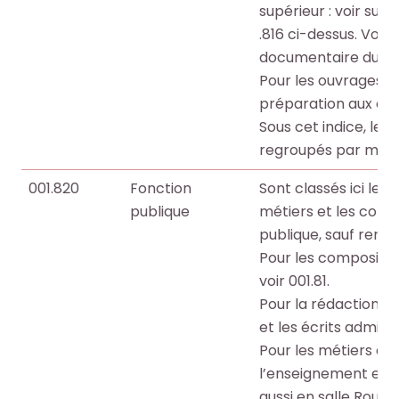
supérieur : voir subdi
i
i
.816 ci-dessus. Voir 
o
o
documentaire du SC
t
t
Pour les ouvrages g
h
h
préparation aux conc
è
è
Sous cet indice, les
q
q
regroupés par métier
u
u
e
e
001.820
Fonction
Sont classés ici les 
.
.
publique
métiers et les conco
publique, sauf renvo
Pour les composition
Octo+
Octo+
voir 001.81.
Pour la rédaction d
et les écrits administ
Pour les métiers des
l’enseignement et de
aussi en salle Rouge