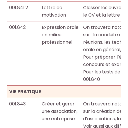
001.841.2
Lettre de
Classer les ouvrages
motivation
le CV et la lettre d
001.842
Expression orale
On trouvera notamm
en milieu
sur : la conduite d’e
professionnel
réunions, les techni
orale en général,
Pour préparer l’épr
concours et examens 
Pour les tests de re
001.840
VIE PRATIQUE
001.843
Créer et gérer
On trouvera notamm
une association,
sur la création de s
une entreprise
d’associations, la r
Voir aussi aux différ