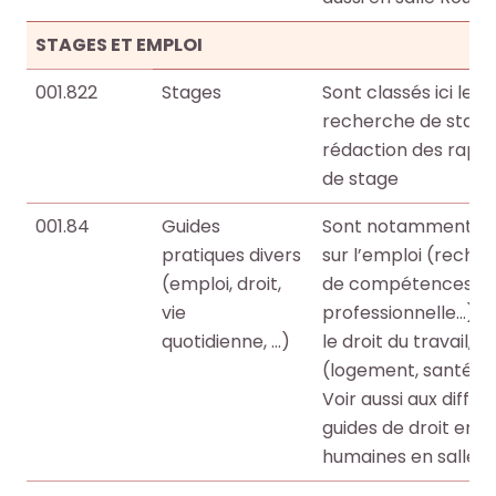
STAGES ET EMPLOI
001.822
Stages
Sont classés ici les 
recherche de stage a
rédaction des rap
de stage
001.84
Guides
Sont notamment clas
pratiques divers
sur l’emploi (recher
(emploi, droit,
de compétences, VA
vie
professionnelle…), 
quotidienne, …)
le droit du travail, l
(logement, santé, b
Voir aussi aux différ
guides de droit en s
humaines en salle Vi