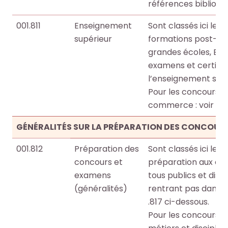
l
l
références bibliogr
c
c
e
e
h
h
001.811
Enseignement
Sont classés ici les 
s
s
e
e
supérieur
formations post-bac
i
i
O
O
grandes écoles, BTS/
n
n
c
c
examens et certific
f
f
t
t
l’enseignement sup
o
o
o
o
Pour les concours d
r
r
+
+
commerce : voir 001
m
m
p
p
a
a
a
a
GÉNÉRALITÉS SUR LA PRÉPARATION DES CONCOUR
t
t
r
r
i
i
001.812
Préparation des
Sont classés ici le
m
m
o
o
concours et
préparation aux ex
i
i
n
n
examens
tous publics et disc
l
l
s
s
(généralités)
rentrant pas dans le
e
e
d
d
.817 ci-dessous.
s
s
u
u
Pour les concours da
d
d
s
s