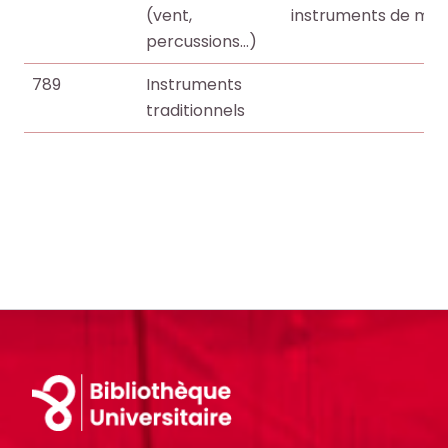
(vent,
instruments de mus
percussions…)
789
Instruments
traditionnels
Footer