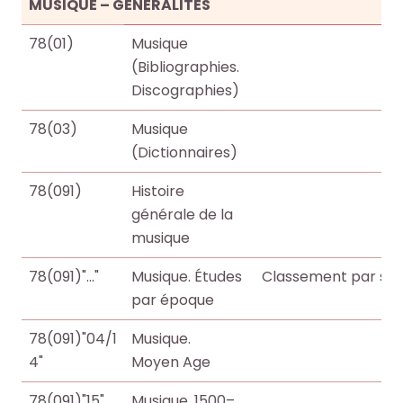
o
o
MUSIQUE – GÉNÉRALITÉS
e
e
+
+
78(01)
Musique
(Bibliographies.
R
R
F
F
Discographies)
e
e
a
a
c
c
78(03)
Musique
i
i
h
h
(Dictionnaires)
r
r
e
e
e
e
78(091)
Histoire
r
r
u
u
générale de la
c
c
n
n
musique
h
h
e
e
e
e
r
r
78(091)"..."
Musique. Études
Classement par siè
p
p
e
e
par époque
a
a
c
c
r
r
78(091)"04/1
Musique.
h
h
m
m
4"
Moyen Age
e
e
i
i
r
r
78(091)"15"
Musique. 1500–