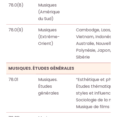
78.0(8)
Musiques
(Amérique
du Sud)
78.0(9)
Musiques
Cambodge, Laos, Bir
(Extrême-
Vietnam, Indonésie, M
Orient)
Australie, Nouvelle-
Polynésie, Japon, Co
Sibérie
MUSIQUES. ÉTUDES GÉNÉRALES
78.01
Musiques.
“Esthétique et philo
Études
Études thématiques.
générales
styles et influences
Sociologie de la musi
Musique de films : vo