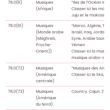
78.0(6)
Musiques
“Iles de l’Océan Ind
(Afrique)
Classer ici les mand
Juju et le makossa”
78.0(61)
Musiques
“Maroc, Algérie, Tuni
(Monde arabe
Israël, Iraq, Jordanie
[Maghreb,
Syrie, Arabie Saoudi
Proche-
Yémen
Orient])
Classer ici la musiq
musique arabo-andal
78.0(72)
Musiques
“Musiques des Antill
(Amérique
Classer ici le Ska, l
centrale)
78.0(73)
Musiques
Country. Cajun. Zyd
(Amérique
du Nord)