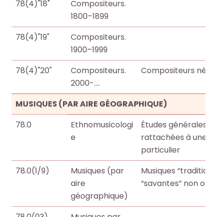
r
r
78(4)"18"
Compositeurs.
t
t
1800–1899
i
i
78(4)"19"
Compositeurs.
c
c
1900–1999
l
l
e
e
78(4)"20"
Compositeurs.
Compositeurs nés d
s
s
2000-….
.
.
.
.
MUSIQUES (PAR AIRE GÉOGRAPHIQUE)
.
.
78.0
Ethnomusicologi
Études générales et
d
d
e
rattachées à une a
e
e
particulier
l
l
a
a
78.0(1/9)
Musiques (par
Musiques “traditionn
b
b
aire
“savantes” non occi
i
i
géographique)
b
b
l
l
78.0(03)
Musiques par