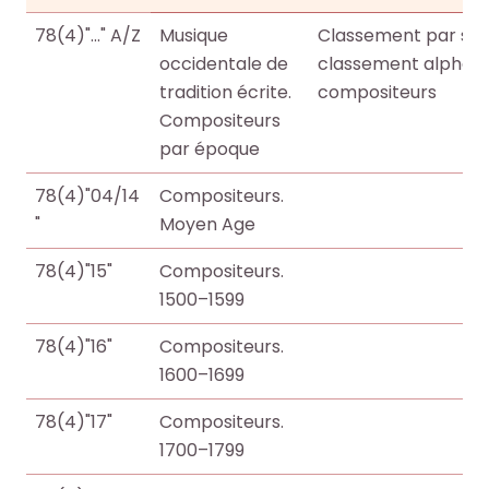
o
o
i
i
78(4)"..." A/Z
Musique
Classement par sièc
c
c
t
t
occidentale de
classement alphabé
u
u
e
e
tradition écrite.
compositeurs
m
m
.
.
Compositeurs
e
e
par époque
n
n
R
R
RECHERCHER
RECHERCHER
t
t
e
e
78(4)"04/14
Compositeurs.
s
s
c
c
"
Moyen Age
,
,
h
h
e
e
e
e
78(4)"15"
Compositeurs.
b
b
r
r
1500–1599
o
o
c
c
78(4)"16"
Compositeurs.
o
o
h
h
1600–1699
k
k
e
e
s
s
r
r
78(4)"17"
Compositeurs.
,
,
1700–1799
a
a