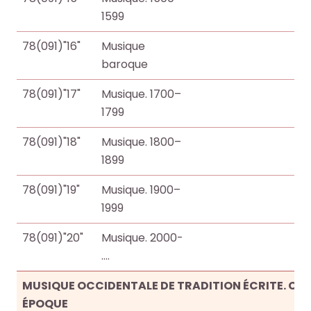
l
l
c
c
1599
e
e
h
h
s
s
e
e
78(091)"16"
Musique
i
i
O
O
baroque
n
n
c
c
f
f
78(091)"17"
Musique. 1700–
t
t
o
o
1799
o
o
r
r
+
+
78(091)"18"
Musique. 1800–
m
m
p
p
1899
a
a
a
a
t
t
r
r
78(091)"19"
Musique. 1900–
i
i
m
m
1999
o
o
i
i
78(091)"20"
Musique. 2000-
n
n
l
l
….
s
s
e
e
d
d
s
s
MUSIQUE OCCIDENTALE DE TRADITION ÉCRITE. CO
u
u
d
d
ÉPOQUE
s
s