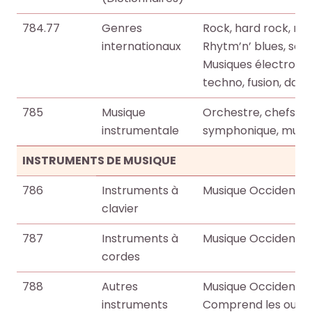
784.77
Genres
Rock, hard rock, met
internationaux
Rhytm’n’ blues, soul.
Musiques électroniq
techno, fusion, dan
785
Musique
Orchestre, chefs d’
instrumentale
symphonique, musi
INSTRUMENTS DE MUSIQUE
786
Instruments à
Musique Occidentale
clavier
787
Instruments à
Musique Occidentale
cordes
788
Autres
Musique Occidentale
instruments
Comprend les ouvra