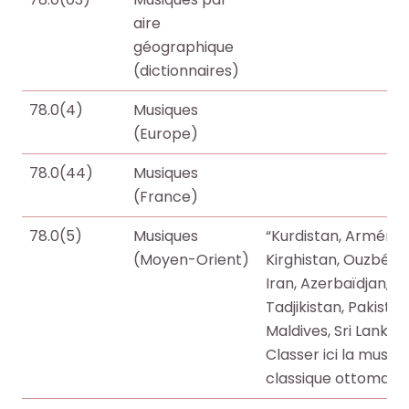
i
i
aire
o
o
géographique
t
t
(dictionnaires)
h
h
78.0(4)
Musiques
è
è
(Europe)
q
q
u
u
78.0(44)
Musiques
e
e
(France)
.
.
78.0(5)
Musiques
“Kurdistan, Arménie,
(Moyen-Orient)
Kirghistan, Ouzbéki
Octo+
Octo+
Iran, Azerbaïdjan, A
Tadjikistan, Pakistan
Maldives, Sri Lanka, 
Classer ici la musiqu
classique ottomane