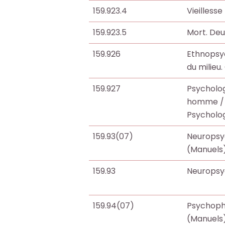
i
i
159.923.4
Vieillesse
b
b
159.923.5
Mort. Deui
l
l
i
i
159.926
Ethnopsyc
o
o
du milieu.
t
t
h
h
159.927
Psycholo
è
è
homme / 
q
q
Psycholo
u
u
159.93(07)
Neuropsy
e
e
(Manuels
.
.
159.93
Neuropsy
Octo+
Octo+
159.94(07)
Psychoph
(Manuels