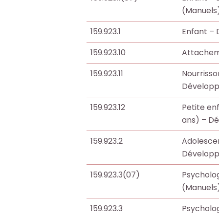
,
,
(Manuels
a
a
159.923.1
Enfant –
r
r
t
t
159.923.10
Attache
i
i
159.923.11
Nourrisso
c
c
Dévelop
l
l
e
e
159.923.12
Petite en
s
s
ans) – D
.
.
.
.
159.923.2
Adolesce
.
.
Dévelop
d
d
159.923.3(07)
Psycholo
e
e
(Manuels
l
l
a
a
159.923.3
Psycholo
b
b