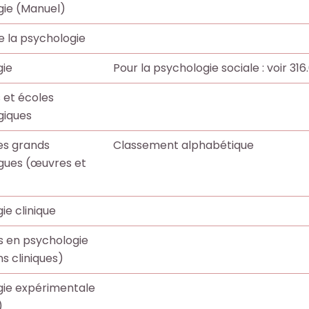
gie (Manuel)
de la psychologie
gie
Pour la psychologie sociale : voir 316
 et écoles
giques
es grands
Classement alphabétique
gues (œuvres et
ie clinique
s en psychologie
ns cliniques)
gie expérimentale
)