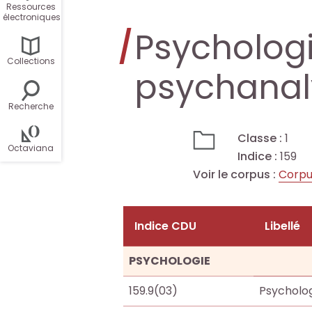
Ressources
c
c
h
h
électroniques
Psychologi
h
h
e
e
Collections
psychanal
e
e
r
r
r
r
Recherche
s
s
d
d
Classe :
1
u
u
Octaviana
Indice :
159
a
a
r
r
Voir le corpus :
Corpu
n
n
l
l
Indice CDU
Libellé
s
s
e
e
PSYCHOLOGIE
O
O
s
s
159.9(03)
Psycholog
c
c
i
i