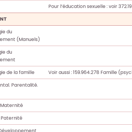
Pour l’éducation sexuelle : voir 372.19
ENT
ie du
ement (Manuels)
ie du
pement
ie de la famille
Voir aussi : 159.964.278 Famille (psy
tal. Parentalité.
Maternité
Paternité
 Développement