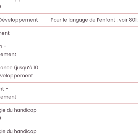
)
 Développement
Pour le langage de l’enfant : voir 801
ment
n –
pement
fance (jusqu’à 10
éveloppement
nt –
pement
gie du handicap
)
gie du handicap