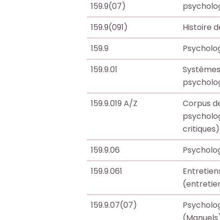
159.9(07)
psycholo
t
t
t
t
159.9(091)
Histoire 
o
o
e
e
159.9
Psycholo
+
+
R
R
159.9.01
Systèmes
e
e
psycholo
F
F
c
c
a
a
h
h
159.9.019 A/Z
Corpus d
i
i
e
e
psycholo
r
r
r
r
critiques)
e
e
c
c
u
u
159.9.06
Psycholog
h
h
n
n
e
e
159.9.061
Entretien
e
e
p
p
(entretie
r
r
a
a
e
e
r
r
159.9.07(07)
Psycholo
c
c
m
m
(Manuels