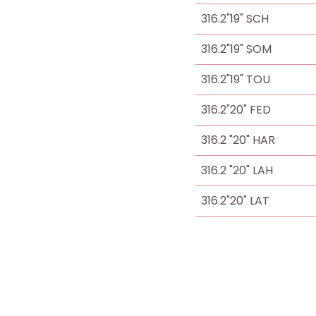
i
i
316.2"19" SCH
b
b
l
l
316.2"19" SOM
i
i
316.2"19" TOU
o
o
t
t
316.2"20" FED
h
h
è
è
316.2 "20" HAR
q
q
316.2 "20" LAH
u
u
e
e
316.2"20" LAT
.
.
Octo+
Octo+