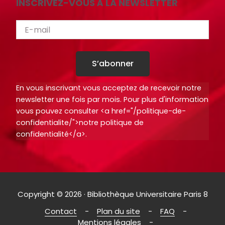
INSCRIVEZ-VOUS À LA NEWSLETTER
i
i
o
o
t
t
h
h
è
è
S’abonner
q
q
En vous inscrivant vous acceptez de recevoir notre
u
u
newsletter une fois par mois. Pour plus d'information
e
e
vous pouvez consulter <a href="/politique-de-
.
.
confidentialite/">notre politique de
confidentialité</a>.
Octo+
Octo+
Copyright © 2026 · Bibliothèque Universitaire Paris 8
Contact
Plan du site
FAQ
Mentions légales