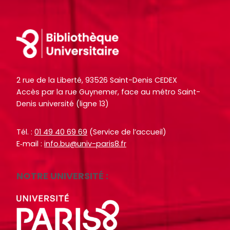
l
l
c
c
e
e
h
h
s
s
Footer
e
e
i
i
O
O
n
n
c
c
f
f
t
t
2 rue de la Liberté, 93526 Saint-Denis CEDEX
o
o
o
o
Accès par la rue Guynemer, face au métro Saint-
r
r
+
+
Denis université (ligne 13)
m
m
p
p
a
a
a
a
Tél. :
01 49 40 69 69
(Service de l’accueil)
t
t
r
r
E‑mail :
info.bu@univ-paris8.fr
i
i
m
m
o
o
i
i
NOTRE UNIVERSITÉ :
n
n
l
l
s
s
e
e
d
d
s
s
u
u
d
d
s
s