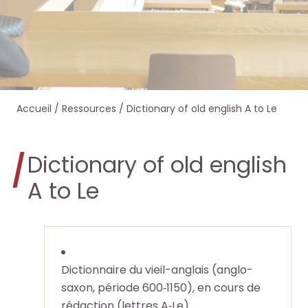
e
e
e
e
r
r
r
r
s
s
d
d
Accueil
/
Ressources
/
Dictionary of old english A to Le
u
u
a
a
r
r
n
n
Dictionary of old english
l
l
s
s
A to Le
e
e
O
O
s
s
c
c
i
i
Dictionnaire du vieil-anglais (anglo-
t
t
saxon, période 600‑1150), en cours de
t
t
rédaction (lettres A‑Le)