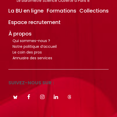
r
r
Le baromètre Science Ouverte à Paris 8
t
t
La BU en ligne
Formations
Collections
i
i
c
c
Espace recrutement
l
l
À propos
e
e
Qui sommes-nous ?
s
s
Notre politique d’accueil
.
.
Le coin des pros
.
.
Annuaire des services
.
.
d
d
e
e
l
l
SUIVEZ-NOUS SUR :
a
a
b
b
i
i
b
b
l
l