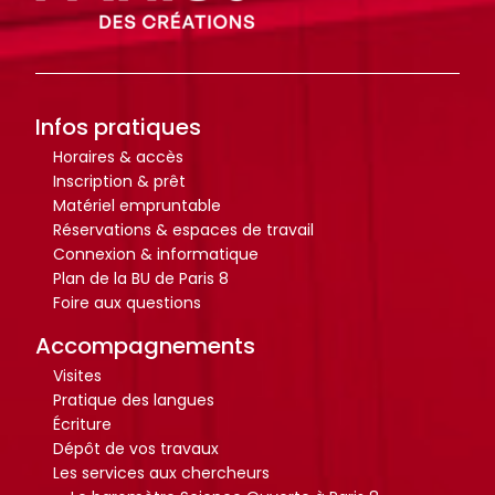
o
o
i
i
c
c
t
t
u
u
e
e
m
m
.
.
e
e
Infos pratiques
n
n
R
R
Horaires & accès
RECHERCHER
RECHERCHER
t
t
Inscription & prêt
e
e
Matériel empruntable
s
s
c
c
Réservations & espaces de travail
,
,
h
h
Connexion & informatique
e
e
e
e
Plan de la BU de Paris 8
b
b
r
r
Foire aux questions
o
o
c
c
Accompagnements
o
o
h
h
Visites
k
k
e
e
Pratique des langues
s
s
r
r
Écriture
,
,
Dépôt de vos travaux
a
a
Les services aux chercheurs