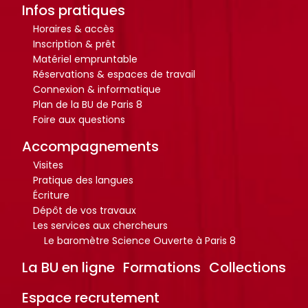
r
r
Infos pratiques
t
t
Horaires & accès
i
i
Inscription & prêt
c
c
Matériel empruntable
l
l
Réservations & espaces de travail
Connexion & informatique
e
e
Plan de la BU de Paris 8
s
s
Foire aux questions
.
.
.
.
Accompagnements
.
.
Visites
d
d
Pratique des langues
Écriture
e
e
Dépôt de vos travaux
l
l
Les services aux chercheurs
a
a
Le baromètre Science Ouverte à Paris 8
b
b
La BU en ligne
Formations
Collections
i
i
b
b
Espace recrutement
l
l