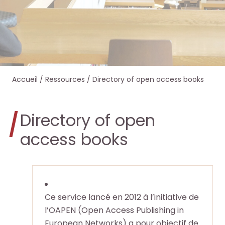
e
e
e
e
r
r
r
r
s
s
d
d
Accueil
/
Ressources
/
Directory of open access books
u
u
a
a
r
r
n
n
Directory of open
l
l
s
s
access books
e
e
O
O
s
s
c
c
i
i
Ce service lancé en 2012 à l’initiative de
t
t
l’OAPEN (Open Access Publishing in
t
t
European Networks) a pour objectif de