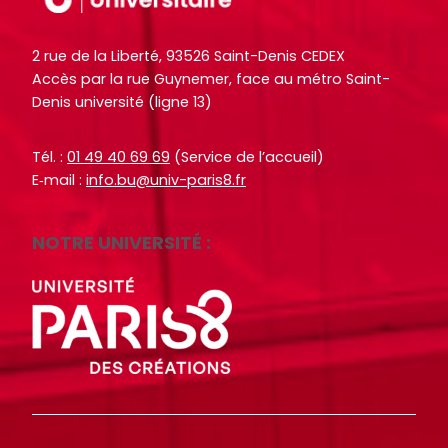
o
o
i
i
c
c
t
t
2 rue de la Liberté, 93526 Saint-Denis CEDEX
u
u
e
e
Accès par la rue Guynemer, face au métro Saint-
m
m
.
.
Denis université (ligne 13)
e
e
n
n
R
R
RECHERCHER
RECHERCHER
Tél. :
01 49 40 69 69
(Service de l’accueil)
t
t
e
e
E‑mail :
info.bu@univ-paris8.fr
s
s
c
c
,
,
h
h
e
e
NOTRE UNIVERSITÉ :
e
e
b
b
r
r
o
o
c
c
o
o
h
h
k
k
e
e
s
s
r
r
,
,
a
a