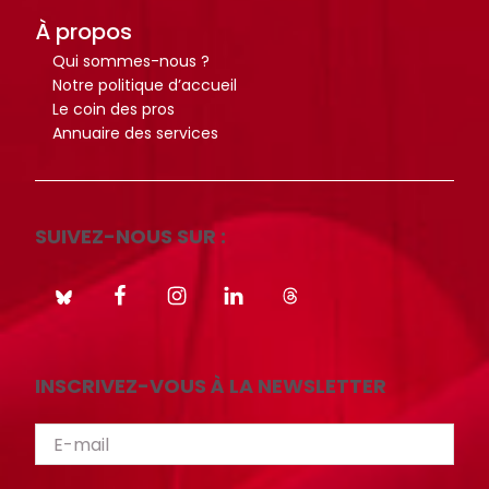
i
i
À propos
o
o
Qui sommes-nous ?
t
t
Notre politique d’accueil
h
h
Le coin des pros
Annuaire des services
è
è
q
q
u
u
e
e
SUIVEZ-NOUS SUR :
.
.
Octo+
Octo+
INSCRIVEZ-VOUS À LA NEWSLETTER