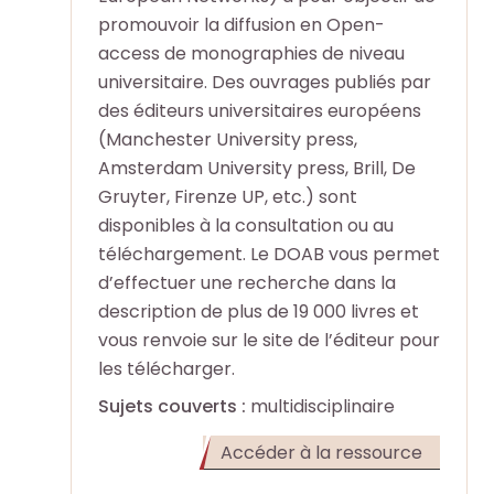
o
o
promouvoir la diffusion en Open-
e
e
+
+
access de monographies de niveau
universitaire. Des ouvrages publiés par
R
R
F
F
des éditeurs universitaires européens
e
e
a
a
(Manchester University press,
c
c
i
i
Amsterdam University press, Brill, De
h
h
r
r
Gruyter, Firenze UP, etc.) sont
e
e
e
e
disponibles à la consultation ou au
r
r
u
u
téléchargement. Le DOAB vous permet
c
c
n
n
d’effectuer une recherche dans la
h
h
e
e
description de plus de 19 000 livres et
e
e
r
r
vous renvoie sur le site de l’éditeur pour
p
p
e
e
les télécharger.
a
a
c
c
Sujets couverts :
multidisciplinaire
r
r
h
h
m
m
e
e
(Ouvert
Accéder à la ressource
i
i
r
r
dans