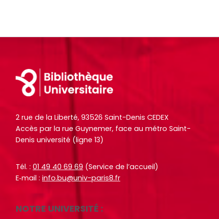
l
l
c
c
e
e
h
h
s
s
e
e
i
i
O
O
n
n
c
c
f
f
t
t
Footer
o
o
o
o
r
r
+
+
m
m
p
p
a
a
2 rue de la Liberté, 93526 Saint-Denis CEDEX
a
a
Accès par la rue Guynemer, face au métro Saint-
t
t
r
r
Denis université (ligne 13)
i
i
m
m
o
o
i
i
Tél. :
01 49 40 69 69
(Service de l’accueil)
n
n
l
l
E‑mail :
info.bu@univ-paris8.fr
s
s
e
e
d
d
s
s
u
u
NOTRE UNIVERSITÉ :
d
d
s
s