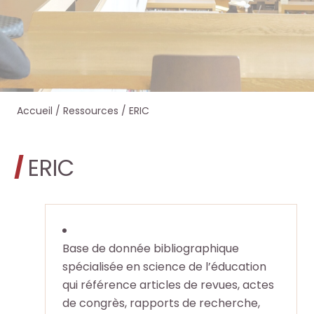
e
e
e
e
r
r
r
r
s
s
d
d
Accueil
/
Ressources
/
ERIC
u
u
a
a
r
r
n
n
ERIC
l
l
s
s
e
e
O
O
s
s
c
c
Base de donnée bibliographique
spécialisée en science de l’éducation
i
i
t
t
qui référence articles de revues, actes
de congrès, rapports de recherche,
t
t