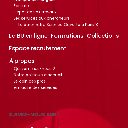
r
r
Écriture
t
t
Dépôt de vos travaux
i
i
Les services aux chercheurs
c
c
Le baromètre Science Ouverte à Paris 8
l
l
La BU en ligne
Formations
Collections
e
e
s
s
Espace recrutement
.
.
.
.
À propos
.
.
Qui sommes-nous ?
d
d
Notre politique d’accueil
Le coin des pros
e
e
Annuaire des services
l
l
a
a
b
b
i
i
SUIVEZ-NOUS SUR :
b
b
l
l