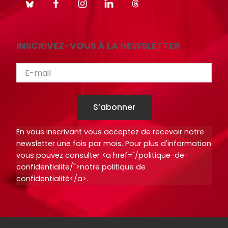
i
i
o
o
t
t
INSCRIVEZ-VOUS À LA NEWSLETTER
h
h
è
è
q
q
u
u
e
e
S’abonner
.
.
En vous inscrivant vous acceptez de recevoir notre
newsletter une fois par mois. Pour plus d'information
Octo+
Octo+
vous pouvez consulter <a href="/politique-de-
confidentialite/">notre politique de
confidentialité</a>.