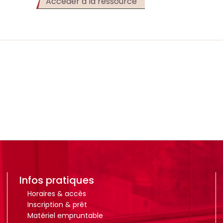
(Ouverture
Accéder à la ressource
dans
un
nouvel
onglet)
Infos pratiques
Horaires & accès
Inscription & prêt
Matériel empruntable