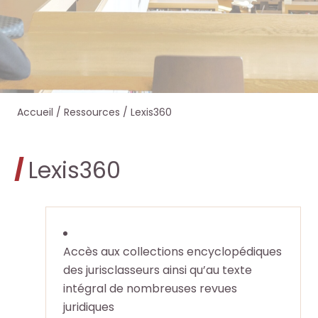
e
e
e
e
r
r
r
r
s
s
d
d
Accueil
/
Ressources
/
Lexis360
u
u
a
a
r
r
n
n
Lexis360
l
l
s
s
e
e
O
O
s
s
c
c
Accès aux collections encyclopédiques
des jurisclasseurs ainsi qu’au texte
i
i
t
t
intégral de nombreuses revues
juridiques
t
t