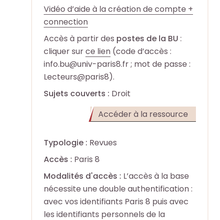
o
o
Vidéo d’aide à la création de compte +
e
e
+
+
connection
Accès à partir des
postes de la BU
:
R
R
F
F
cliquer sur
ce lien
(code d’accès :
e
e
a
a
info.bu@univ-paris8.fr ; mot de passe :
c
c
i
i
Lecteurs@paris8).
h
h
r
r
Sujets couverts :
Droit
e
e
e
e
r
r
u
u
(Ouvert
Accéder à la ressource
c
c
n
n
dans
h
h
e
e
un
Typologie :
Revues
e
e
r
r
nouvel
p
p
Accès :
Paris 8
e
e
onglet)
a
a
c
c
Modalités d'accès :
L’accès à la base
r
r
h
h
nécessite une double authentification :
m
m
e
e
avec vos identifiants Paris 8 puis avec
i
i
r
r
les identifiants personnels de la