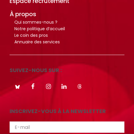
Espace recrutement
i
i
À propos
o
o
t
t
Qui sommes-nous ?
Notre politique d’accueil
h
h
Le coin des pros
è
è
Annuaire des services
q
q
u
u
e
e
.
.
SUIVEZ-NOUS SUR :
Octo+
Octo+
INSCRIVEZ-VOUS À LA NEWSLETTER