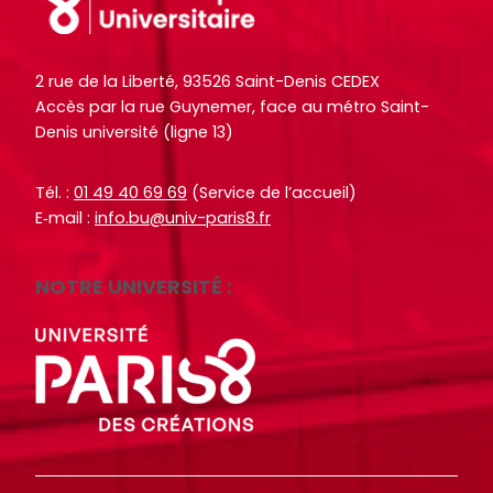
o
o
i
i
c
c
t
t
u
u
2 rue de la Liberté, 93526 Saint-Denis CEDEX
e
e
m
m
Accès par la rue Guynemer, face au métro Saint-
.
.
e
e
Denis université (ligne 13)
n
n
R
R
RECHERCHER
RECHERCHER
t
t
e
e
Tél. :
01 49 40 69 69
(Service de l’accueil)
s
s
c
c
E‑mail :
info.bu@univ-paris8.fr
,
,
h
h
e
e
e
e
NOTRE UNIVERSITÉ :
b
b
r
r
o
o
c
c
o
o
h
h
k
k
e
e
s
s
r
r
,
,
a
a