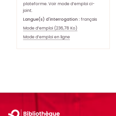
l
l
c
c
plateforme. Voir mode d’emploi ci-
e
e
h
h
joint.
s
s
e
e
Langue(s) d'interrogation :
français
i
i
O
O
Mode d’emploi (236,78 Ko)
n
n
c
c
f
f
(Ouverture
Mode d’emploi en ligne
t
t
o
o
dans
o
o
r
r
un
+
+
m
m
nouvel
p
p
a
a
onglet)
a
a
t
t
r
r
i
i
m
m
o
o
i
i
n
n
l
l
s
s
e
e
d
d
s
s
u
u
Footer
d
d
s
s