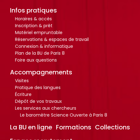
r
r
t
t
Infos pratiques
i
i
Horaires & accès
c
c
Inscription & prêt
Matériel empruntable
l
l
Réservations & espaces de travail
e
e
Connexion & informatique
s
s
Plan de la BU de Paris 8
.
.
Foire aux questions
.
.
Accompagnements
.
.
Visites
d
d
Pratique des langues
e
e
Écriture
l
l
Dépôt de vos travaux
a
a
Les services aux chercheurs
b
b
Le baromètre Science Ouverte à Paris 8
i
i
La BU en ligne
Formations
Collections
b
b
l
l