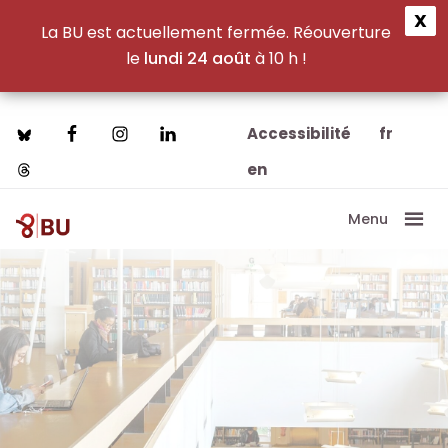
X
×
×
La BU est actuellement fermée. Réouverture
le
lundi 24 août
à 10 h !
R
R
R
R
Passer
Passer
Accessibilité
fr
au
au
e
e
e
e
en
contenu
pied
principal
de
c
c
c
c
Menu
page
BU
Bibliothèque
h
h
h
h
Paris8
Universitaire
e
e
Paris
e
e
8
r
r
r
r
c
c
c
c
h
h
h
h