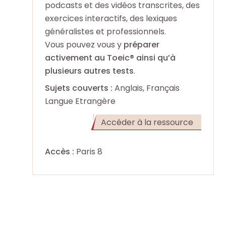
o
o
podcasts et des vidéos transcrites, des
e
e
exercices interactifs, des lexiques
+
+
généralistes et professionnels.
Vous pouvez vous y
préparer
R
R
F
F
activement au Toeic® ainsi qu’à
e
e
a
a
plusieurs autres tests
.
c
c
i
i
h
h
Sujets couverts :
Anglais, Français
r
r
e
e
Langue Etrangère
e
e
r
r
u
u
(Ouvert
Accéder à la ressource
c
c
n
n
dans
h
h
e
e
un
e
e
Accès :
Paris 8
r
r
nouvel
p
p
e
e
onglet)
a
a
c
c
r
r
h
h
m
m
e
e
i
i
r
r