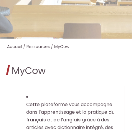
e
e
e
e
r
r
r
r
s
s
d
d
Accueil
/
Ressources
/
MyCow
u
u
a
a
r
r
n
n
MyCow
l
l
s
s
e
e
O
O
s
s
c
c
Cette plateforme vous accompagne
dans l’apprentissage et la pratique
du
i
i
t
t
français et de l’anglais
grâce à des
articles avec dictionnaire intégré, des
t
t