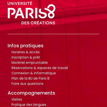
o
o
i
i
c
c
t
t
u
u
e
e
m
m
.
.
e
e
n
n
R
R
RECHERCHER
RECHERCHER
t
t
e
e
Infos pratiques
s
s
c
c
,
,
Horaires & accès
h
h
Inscription & prêt
e
e
e
e
Matériel empruntable
b
b
r
r
Réservations & espaces de travail
o
o
c
c
Connexion & informatique
o
o
h
h
Plan de la BU de Paris 8
k
k
e
e
Foire aux questions
s
s
r
r
Accompagnements
,
,
Visites
a
a
Pratique des langues