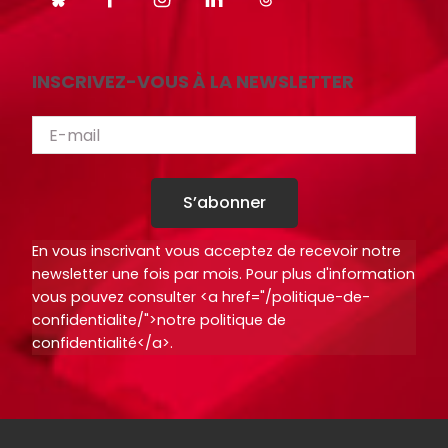
i
i
o
o
t
t
INSCRIVEZ-VOUS À LA NEWSLETTER
h
h
è
è
q
q
u
u
S’abonner
e
e
.
.
En vous inscrivant vous acceptez de recevoir notre
newsletter une fois par mois. Pour plus d'information
vous pouvez consulter <a href="/politique-de-
Octo+
Octo+
confidentialite/">notre politique de
confidentialité</a>.