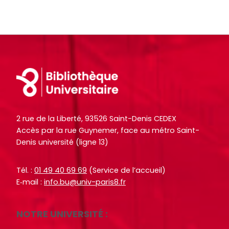
l
l
c
c
e
e
h
h
s
s
e
e
i
i
O
O
n
n
c
c
f
f
Footer
t
t
o
o
o
o
r
r
+
+
m
m
p
p
2 rue de la Liberté, 93526 Saint-Denis CEDEX
a
a
a
a
Accès par la rue Guynemer, face au métro Saint-
t
t
r
r
Denis université (ligne 13)
i
i
m
m
o
o
i
i
Tél. :
01 49 40 69 69
(Service de l’accueil)
n
n
l
l
E‑mail :
info.bu@univ-paris8.fr
s
s
e
e
d
d
s
s
NOTRE UNIVERSITÉ :
u
u
d
d
s
s