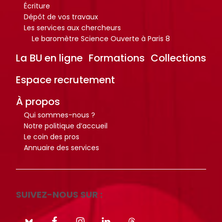
r
r
Écriture
t
t
Dépôt de vos travaux
i
i
Les services aux chercheurs
Le baromètre Science Ouverte à Paris 8
c
c
l
l
La BU en ligne
Formations
Collections
e
e
s
s
Espace recrutement
.
.
À propos
.
.
Qui sommes-nous ?
.
.
Notre politique d’accueil
d
d
Le coin des pros
e
e
Annuaire des services
l
l
a
a
b
b
SUIVEZ-NOUS SUR :
i
i
b
b
l
l