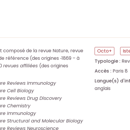
st composé de la revue Nature, revue
Octo+
Ist
 de référence (des origines ‑1869 – à
Typologie :
Rev
10
revues affiliées
(des origines
Accès :
Paris 8
Langue(s) d'in
ure Reviews Immunology
anglais
re Cell Biology
re Reviews Drug Discovery
re Chemistry
ure Immunology
re Structural and Molecular Biology
re Reviews Neuroscience