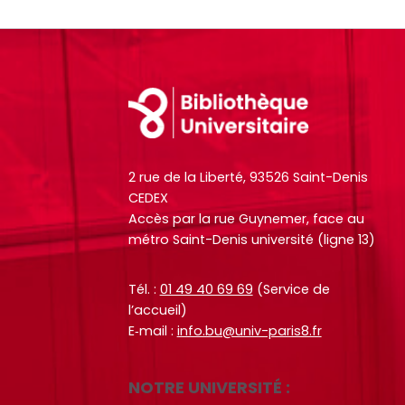
h
h
i
i
e
e
l
l
r
r
e
e
c
c
s
s
Footer
h
h
i
i
e
e
n
n
O
O
f
f
c
c
2 rue de la Liberté, 93526 Saint-Denis
o
o
t
t
CEDEX
r
r
o
o
Accès par la rue Guynemer, face au
m
m
métro Saint-Denis université (ligne 13)
+
+
a
a
p
p
t
t
a
a
Tél. :
01 49 40 69 69
(Service de
i
i
l’accueil)
r
r
o
o
E‑mail :
info.bu@univ-paris8.fr
m
m
n
n
i
i
s
s
l
l
NOTRE UNIVERSITÉ :
d
d