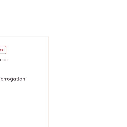
ex
ues
terrogation :