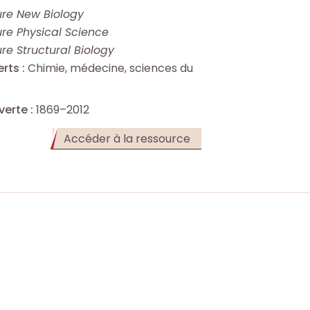
re New Biology
re Physical Science
re Structural Biology
rts :
Chimie, médecine, sciences du
erte :
1869–2012
(Ouverture
Accéder à la ressource
dans
un
nouvel
onglet)