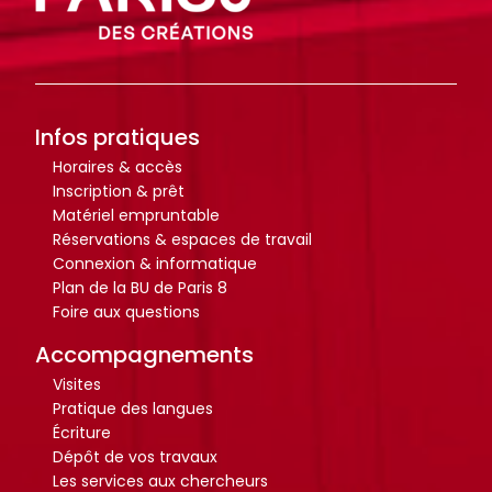
r
r
t
t
i
i
c
c
l
l
Infos pratiques
e
e
Horaires & accès
s
s
Inscription & prêt
.
.
Matériel empruntable
.
.
Réservations & espaces de travail
.
.
Connexion & informatique
d
d
Plan de la BU de Paris 8
Foire aux questions
e
e
l
l
Accompagnements
a
a
Visites
b
b
Pratique des langues
i
i
Écriture
Dépôt de vos travaux
b
b
Les services aux chercheurs
l
l