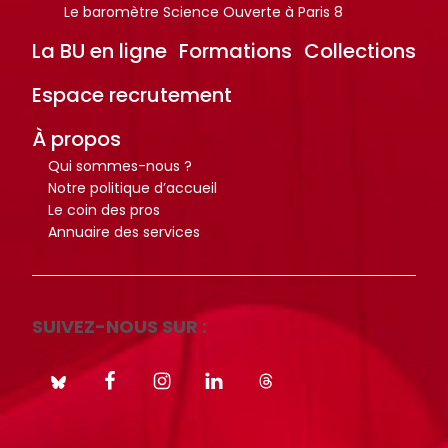
Le baromètre Science Ouverte à Paris 8
i
i
o
o
La BU en ligne
Formations
Collections
t
t
Espace recrutement
h
h
è
è
À propos
q
q
Qui sommes-nous ?
u
u
Notre politique d’accueil
e
e
Le coin des pros
.
.
Annuaire des services
Octo+
Octo+
SUIVEZ-NOUS SUR :