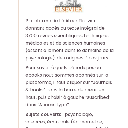
o
o
e
e
+
+
Plateforme de l’éditeur Elsevier
R
R
F
F
donnant accès au texte intégral de
e
e
a
a
3700 revues scientifiques, techniques,
c
c
i
i
médicales et de sciences humaines
h
h
r
r
(essentiellement dans le domaine de la
e
e
e
e
psychologie), des origines à nos jours.
r
r
u
u
Pour savoir à quels périodiques ou
c
c
n
n
ebooks nous sommes abonnés sur la
h
h
e
e
plateforme, il faut cliquer sur “Journals
e
e
r
r
& books” dans la barre de menu en
p
p
e
e
haut, puis choisir à gauche “suscribed”
a
a
c
c
dans “Access type”.
r
r
h
h
Sujets couverts :
psychologie,
m
m
e
e
sciences, économie (économétrie,
i
i
r
r