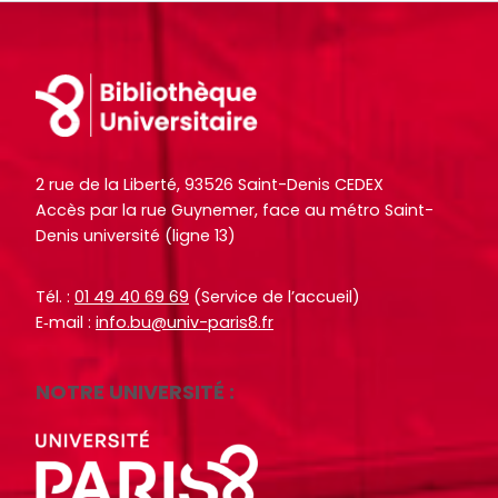
o
o
i
i
c
c
t
t
u
u
Footer
e
e
m
m
.
.
e
e
n
n
R
R
RECHERCHER
RECHERCHER
t
t
e
e
2 rue de la Liberté, 93526 Saint-Denis CEDEX
s
s
Accès par la rue Guynemer, face au métro Saint-
c
c
Denis université (ligne 13)
,
,
h
h
e
e
e
e
b
b
Tél. :
01 49 40 69 69
(Service de l’accueil)
r
r
E‑mail :
info.bu@univ-paris8.fr
o
o
c
c
o
o
h
h
k
k
e
e
NOTRE UNIVERSITÉ :
s
s
r
r
,
,
a
a