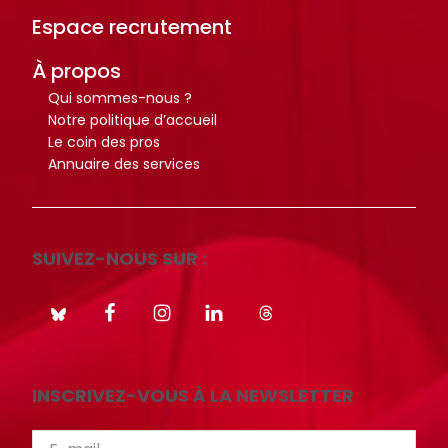
i
i
Espace recrutement
o
o
À propos
t
t
Qui sommes-nous ?
h
h
Notre politique d’accueil
è
è
Le coin des pros
q
q
Annuaire des services
u
u
e
e
.
.
SUIVEZ-NOUS SUR :
Octo+
Octo+
INSCRIVEZ-VOUS À LA NEWSLETTER