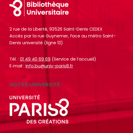
Footer
o
o
i
i
c
c
t
t
u
u
e
e
m
m
2 rue de la Liberté, 93526 Saint-Denis CEDEX
.
.
e
e
Accès par la rue Guynemer, face au métro Saint-
n
n
R
R
Denis université (ligne 13)
RECHERCHER
RECHERCHER
t
t
e
e
s
s
c
c
Tél. :
01 49 40 69 69
(Service de l’accueil)
,
,
h
h
E‑mail :
info.bu@univ-paris8.fr
e
e
e
e
b
b
r
r
NOTRE UNIVERSITÉ :
o
o
c
c
o
o
h
h
k
k
e
e
s
s
r
r
,
,
a
a