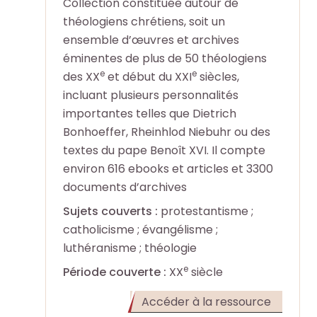
o
o
Collection constituée autour de
e
e
théologiens chrétiens, soit un
+
+
ensemble d’œuvres et archives
éminentes de plus de 50 théologiens
R
R
F
F
e
e
des XX
et début du XXI
siècles,
e
e
a
a
incluant plusieurs personnalités
c
c
i
i
importantes telles que Dietrich
h
h
r
r
Bonhoeffer, Rheinhlod Niebuhr ou des
e
e
e
e
textes du pape Benoît XVI. Il compte
r
r
u
u
environ 616 ebooks et articles et 3300
c
c
n
n
documents d’archives
h
h
e
e
e
e
Sujets couverts :
protestantisme ;
r
r
p
p
catholicisme ; évangélisme ;
e
e
a
a
luthéranisme ; théologie
c
c
r
r
e
h
h
Période couverte :
XX
siècle
m
m
e
e
(Ouvert
Accéder à la ressource
i
i
r
r