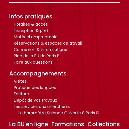
r
r
t
t
i
i
Infos pratiques
c
c
Horaires & accès
l
l
Inscription & prêt
Matériel empruntable
e
e
Réservations & espaces de travail
s
s
Connexion & informatique
.
.
Plan de la BU de Paris 8
.
.
Foire aux questions
.
.
Accompagnements
d
d
Visites
e
e
Pratique des langues
l
l
Écriture
a
a
Dépôt de vos travaux
b
b
Les services aux chercheurs
i
i
Le baromètre Science Ouverte à Paris 8
b
b
La BU en ligne
Formations
Collections
l
l