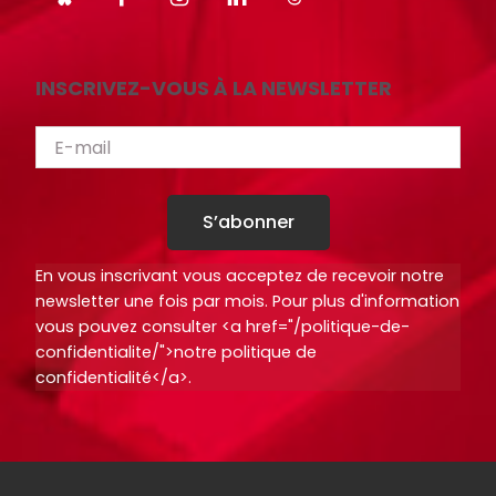
r
r
t
t
i
i
INSCRIVEZ-VOUS À LA NEWSLETTER
c
c
l
l
e
e
s
s
.
.
S’abonner
.
.
.
.
En vous inscrivant vous acceptez de recevoir notre
d
d
newsletter une fois par mois. Pour plus d'information
e
e
vous pouvez consulter <a href="/politique-de-
l
l
confidentialite/">notre politique de
a
a
confidentialité</a>.
b
b
i
i
b
b
l
l