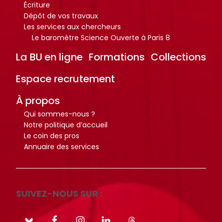
o
o
Écriture
i
i
Dépôt de vos travaux
c
c
t
t
Les services aux chercheurs
u
u
Le baromètre Science Ouverte à Paris 8
e
e
m
m
.
.
e
e
La BU en ligne
Formations
Collections
n
n
R
R
RECHERCHER
RECHERCHER
Espace recrutement
t
t
e
e
s
s
c
c
À propos
,
,
h
h
Qui sommes-nous ?
e
e
e
e
Notre politique d’accueil
b
b
r
r
Le coin des pros
o
o
Annuaire des services
c
c
o
o
h
h
k
k
e
e
s
s
r
r
SUIVEZ-NOUS SUR :
,
,
a
a