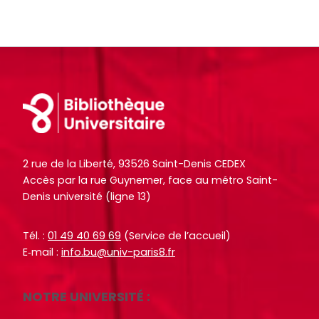
o
o
e
e
+
+
R
R
F
F
e
e
a
a
Footer
c
c
i
i
h
h
r
r
e
e
e
e
r
r
u
u
2 rue de la Liberté, 93526 Saint-Denis CEDEX
c
c
n
n
Accès par la rue Guynemer, face au métro Saint-
h
h
Denis université (ligne 13)
e
e
e
e
r
r
p
p
e
e
Tél. :
01 49 40 69 69
(Service de l’accueil)
a
a
E‑mail :
info.bu@univ-paris8.fr
c
c
r
r
h
h
m
m
e
e
NOTRE UNIVERSITÉ :
i
i
r
r