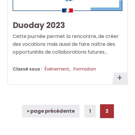
Duoday 2023
Cette journée permet la rencontre, de créer
des vocations mais aussi de faire naître des
opportunités de collaborations futures…
Classé sous :
Évènement
,
Formation
En
savoi
plus
Aller
Page
Page
«
page précédente
1
2
à
la