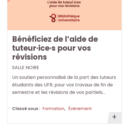
o
o
i
i
c
c
t
t
u
u
e
e
m
m
.
.
e
e
Bénéficiez de l’aide de
n
n
R
R
RECHERCHER
RECHERCHER
tuteur·ice·s pour vos
t
t
e
e
s
s
révisions
c
c
,
,
h
h
SALLE NOIRE
e
e
e
e
b
b
Un soutien personnalisé de la part des tuteurs
r
r
o
o
étudiants des UFR, pour vos travaux de fin de
c
c
o
o
semestre et les révisions de vos partiels…
h
h
k
k
e
e
s
s
r
r
Classé sous :
Formation
,
Évènement
,
,
En
a
a
savoi