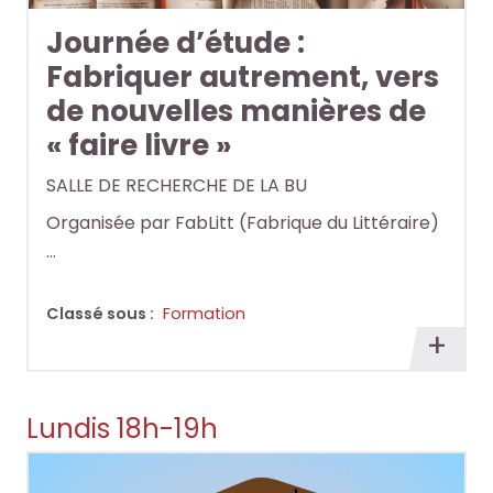
i
i
Journée d’étude :
o
o
Fabriquer autrement, vers
t
t
de nouvelles manières de
h
h
è
è
« faire livre »
q
q
SALLE DE RECHERCHE DE LA BU
u
u
Organisée par FabLitt (Fabrique du Littéraire)
e
e
…
.
.
Classé sous :
Formation
Octo+
Octo+
En
savoi
plus
Lundis 18h-19h