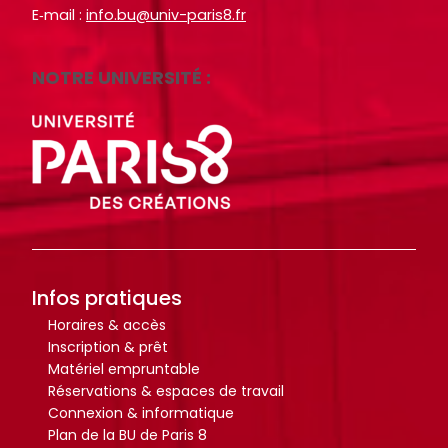
E‑mail :
info.bu@univ-paris8.fr
i
i
o
o
t
t
NOTRE UNIVERSITÉ :
h
h
è
è
q
q
u
u
e
e
.
.
Infos pratiques
Octo+
Octo+
Horaires & accès
Inscription & prêt
Matériel empruntable
Réservations & espaces de travail
Connexion & informatique
Plan de la BU de Paris 8