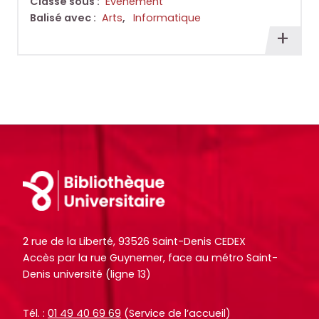
r
r
Classé sous :
Évènement
Balisé avec :
Arts
,
Informatique
t
t
En
i
i
savoi
c
c
plus
l
l
e
e
s
s
.
.
.
.
.
.
Footer
d
d
e
e
l
l
a
a
2 rue de la Liberté, 93526 Saint-Denis CEDEX
Accès par la rue Guynemer, face au métro Saint-
b
b
Denis université (ligne 13)
i
i
b
b
Tél. :
01 49 40 69 69
(Service de l’accueil)
l
l