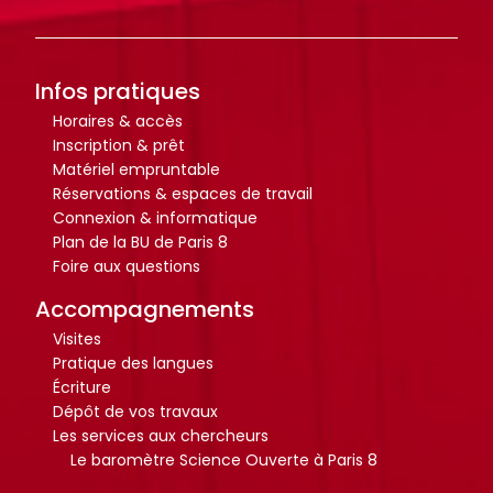
r
r
t
t
i
i
c
c
Infos pratiques
l
l
Horaires & accès
e
e
Inscription & prêt
Matériel empruntable
s
s
Réservations & espaces de travail
.
.
Connexion & informatique
.
.
Plan de la BU de Paris 8
.
.
Foire aux questions
d
d
Accompagnements
e
e
Visites
l
l
Pratique des langues
a
a
Écriture
b
b
Dépôt de vos travaux
i
i
Les services aux chercheurs
b
b
Le baromètre Science Ouverte à Paris 8
l
l