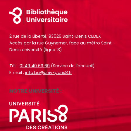
o
o
i
i
Footer
c
c
t
t
u
u
e
e
m
m
.
.
e
e
2 rue de la Liberté, 93526 Saint-Denis CEDEX
n
n
R
R
Accès par la rue Guynemer, face au métro Saint-
RECHERCHER
RECHERCHER
t
t
e
e
Denis université (ligne 13)
s
s
c
c
,
,
h
h
Tél. :
01 49 40 69 69
(Service de l’accueil)
e
e
e
e
E‑mail :
info.bu@univ-paris8.fr
b
b
r
r
o
o
c
c
NOTRE UNIVERSITÉ :
o
o
h
h
k
k
e
e
s
s
r
r
,
,
a
a