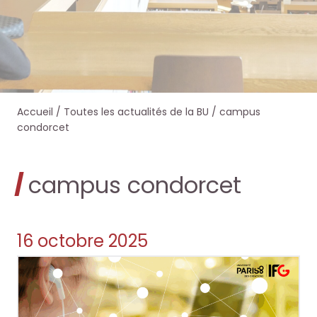
e
e
e
e
r
r
r
r
s
s
d
d
Accueil
/
Toutes les actualités de la BU
/
campus
u
u
a
a
condorcet
r
r
n
n
campus condorcet
l
l
s
s
e
e
O
O
16 octobre 2025
s
s
c
c
i
i
t
t
t
t