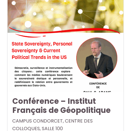
o
o
e
e
+
+
R
R
F
F
e
e
a
a
c
c
i
i
h
h
r
r
e
e
e
e
r
r
u
u
c
c
n
n
h
h
e
e
e
e
r
r
p
p
e
e
Conférence – Institut
a
a
c
c
Français de Géopolitique
r
r
h
h
m
m
e
e
CAMPUS CONDORCET, CENTRE DES
i
i
r
r
COLLOQUES, SALLE 100