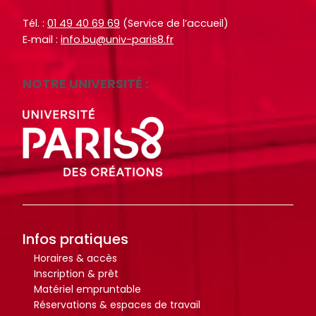
l
l
c
c
e
e
Tél. :
01 49 40 69 69
(Service de l’accueil)
h
h
s
s
E‑mail :
info.bu@univ-paris8.fr
e
e
i
i
O
O
n
n
c
c
NOTRE UNIVERSITÉ :
f
f
t
t
o
o
o
o
r
r
+
+
m
m
p
p
a
a
a
a
t
t
r
r
i
i
m
m
o
o
i
i
Infos pratiques
n
n
l
l
Horaires & accès
s
s
e
e
Inscription & prêt
d
d
s
s
Matériel empruntable
u
u
d
d
Réservations & espaces de travail
s
s