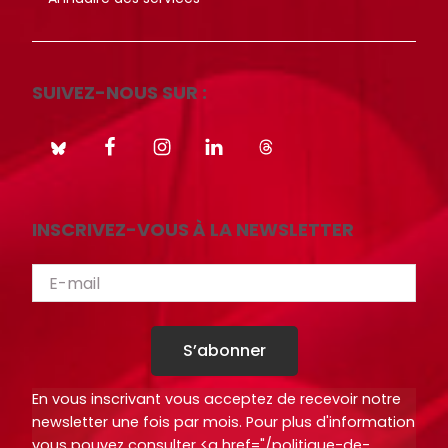
r
r
t
t
i
i
c
c
SUIVEZ-NOUS SUR :
l
l
e
e
s
s
.
.
.
.
INSCRIVEZ-VOUS À LA NEWSLETTER
.
.
d
d
e
e
l
l
a
a
S’abonner
b
b
i
i
En vous inscrivant vous acceptez de recevoir notre
b
b
newsletter une fois par mois. Pour plus d'information
l
l
vous pouvez consulter <a href="/politique-de-