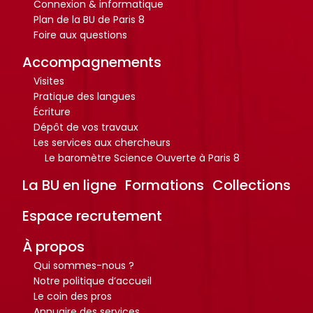
Connexion & informatique
o
o
i
i
Plan de la BU de Paris 8
c
c
Foire aux questions
t
t
u
u
e
e
m
m
Accompagnements
.
.
e
e
Visites
n
n
Pratique des langues
R
R
RECHERCHER
RECHERCHER
Écriture
t
t
e
e
Dépôt de vos travaux
s
s
c
c
Les services aux chercheurs
,
,
h
h
Le baromètre Science Ouverte à Paris 8
e
e
e
e
La BU en ligne
Formations
Collections
b
b
r
r
o
o
c
c
Espace recrutement
o
o
h
h
k
k
e
e
À propos
s
s
r
r
Qui sommes-nous ?
,
,
Notre politique d’accueil
a
a
Le coin des pros
Annuaire des services