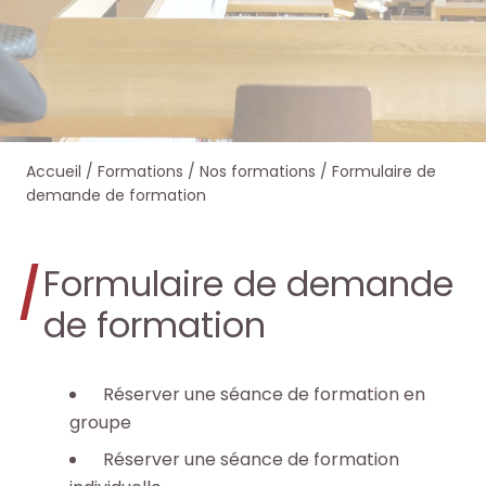
e
e
e
e
r
r
r
r
s
s
d
d
Accueil
/
Formations
/
Nos formations
/
Formulaire de
u
u
a
a
demande de formation
r
r
n
n
Formulaire de demande
l
l
s
s
de formation
e
e
O
O
s
s
c
c
Réserver une séance de formation en
i
i
groupe
t
t
Réserver une séance de formation
t
t