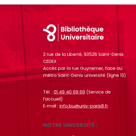
t
t
t
t
o
o
e
e
Footer
+
+
R
R
e
e
F
F
2 rue de la Liberté, 93526 Saint-Denis
c
c
a
a
CEDEX
h
h
i
i
Accès par la rue Guynemer, face au
e
e
r
r
métro Saint-Denis université (ligne 13)
r
r
e
e
c
c
u
u
Tél. :
01 49 40 69 69
(Service de
h
h
n
n
l’accueil)
e
e
E‑mail :
info.bu@univ-paris8.fr
e
e
p
p
r
r
a
a
e
e
NOTRE UNIVERSITÉ :
r
r
c
c
m
m