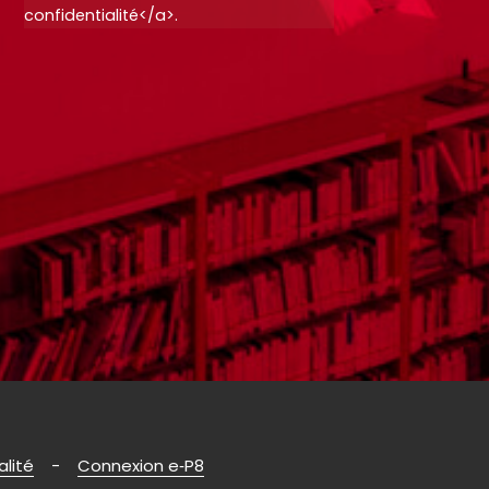
confidentialité</a>.
alité
Connexion e‑P8