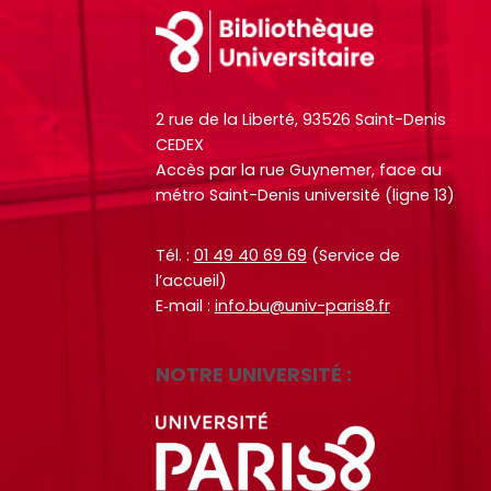
e
e
u
u
Footer
s
s
s
s
d
d
i
i
o
o
t
t
c
c
2 rue de la Liberté, 93526 Saint-Denis
e
e
u
u
CEDEX
.
.
Accès par la rue Guynemer, face au
m
m
métro Saint-Denis université (ligne 13)
R
R
e
e
RECHERCHER
RECHERCHER
e
e
n
n
c
c
Tél. :
01 49 40 69 69
(Service de
t
t
l’accueil)
h
h
s
s
E‑mail :
info.bu@univ-paris8.fr
e
e
,
,
r
r
e
e
c
c
b
b
NOTRE UNIVERSITÉ :
h
h
o
o
e
e
o
o
r
r
k
k
s
s