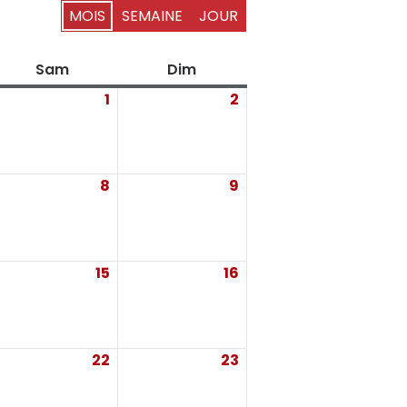
MOIS
SEMAINE
JOUR
i
Sam
Samedi
Dim
Dimanche
1
1
2
2
llet
août 2026
août 2026
26
8
8
9
9
ût 2026
août 2026
août 2026
15
15
16
16
ût 2026
août 2026
août 2026
22
22
23
23
ût 2026
août 2026
août 2026