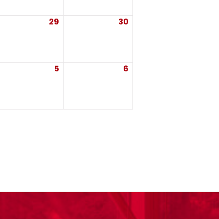
29
29
30
30
ût 2026
août 2026
août 2026
5
5
6
6
ptembre
septembre
septembre
26
2026
2026