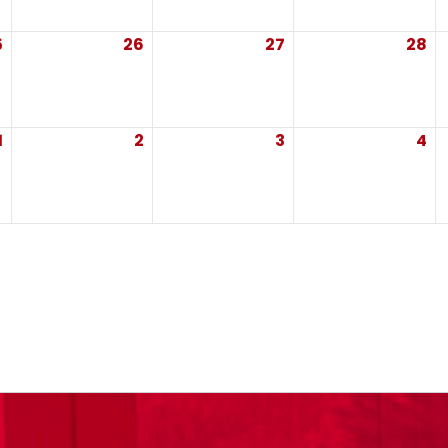
5
25
26
26
27
27
28
28
août 2026
août 2026
août 2026
ao
1
1
2
2
3
3
4
4
septembre
septembre
septembre
se
2026
2026
2026
20