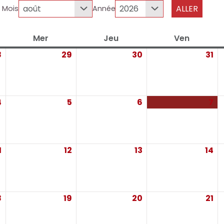
Mois
Année
i
Mer
Mercredi
Jeu
Jeudi
Ven
Vendred
8
28
29
29
30
30
31
31
juillet
juillet
juillet
jui
2026
2026
2026
20
4
4
5
5
6
6
7
7
août 2026
août 2026
août 2026
ao
1
11
12
12
13
13
14
14
août 2026
août 2026
août 2026
ao
8
18
19
19
20
20
21
21
août 2026
août 2026
août 2026
ao